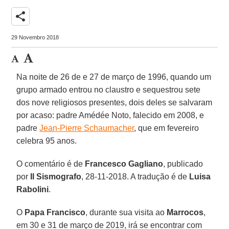
share
29 Novembro 2018
Na noite de 26 de e 27 de março de 1996, quando um
grupo armado entrou no claustro e sequestrou sete
dos nove religiosos presentes, dois deles se salvaram
por acaso: padre Amédée Noto, falecido em 2008, e
padre
Jean-Pierre Schaumacher
, que em fevereiro
celebra 95 anos.
O comentário é de
Francesco Gagliano
, publicado
por
Il Sismografo
, 28-11-2018. A tradução é de
Luisa
Rabolini
.
O
Papa Francisco
, durante sua visita ao
Marrocos
,
em 30 e 31 de março de 2019, irá se encontrar com