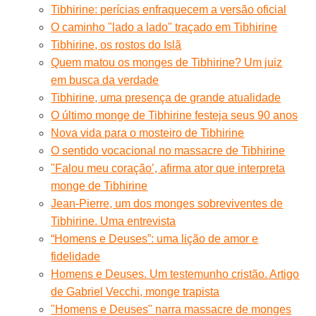
Tibhirine: perícias enfraquecem a versão oficial
O caminho "lado a lado" traçado em Tibhirine
Tibhirine, os rostos do Islã
Quem matou os monges de Tibhirine? Um juiz
em busca da verdade
Tibhirine, uma presença de grande atualidade
O último monge de Tibhirine festeja seus 90 anos
Nova vida para o mosteiro de Tibhirine
O sentido vocacional no massacre de Tibhirine
"Falou meu coração’, afirma ator que interpreta
monge de Tibhirine
Jean-Pierre, um dos monges sobreviventes de
Tibhirine. Uma entrevista
“Homens e Deuses”: uma lição de amor e
fidelidade
Homens e Deuses. Um testemunho cristão. Artigo
de Gabriel Vecchi, monge trapista
"Homens e Deuses" narra massacre de monges