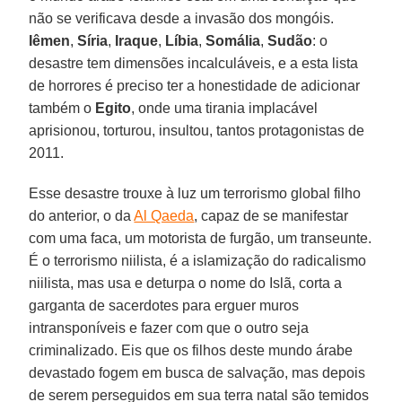
não se verificava desde a invasão dos mongóis.
Iêmen
,
Síria
,
Iraque
,
Líbia
,
Somália
,
Sudão
: o
desastre tem dimensões incalculáveis, e a esta lista
de horrores é preciso ter a honestidade de adicionar
também o
Egito
, onde uma tirania implacável
aprisionou, torturou, insultou, tantos protagonistas de
2011.
Esse desastre trouxe à luz um terrorismo global filho
do anterior, o da
Al Qaeda
, capaz de se manifestar
com uma faca, um motorista de furgão, um transeunte.
É o terrorismo niilista, é a islamização do radicalismo
niilista, mas usa e deturpa o nome do Islã, corta a
garganta de sacerdotes para erguer muros
intransponíveis e fazer com que o outro seja
criminalizado. Eis que os filhos deste mundo árabe
devastado fogem em busca de salvação, mas depois
de serem perseguidos em sua terra natal são temidos