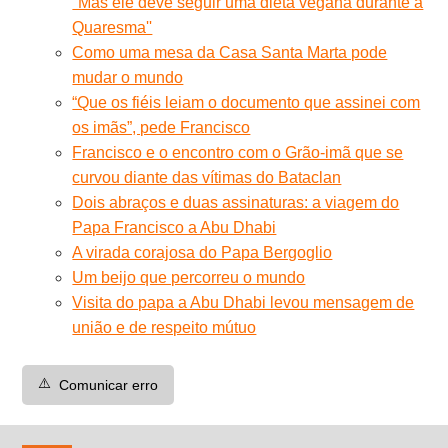
''Mas ele deve seguir uma dieta vegana durante a
Quaresma''
Como uma mesa da Casa Santa Marta pode
mudar o mundo
“Que os fiéis leiam o documento que assinei com
os imãs”, pede Francisco
Francisco e o encontro com o Grão-imã que se
curvou diante das vítimas do Bataclan
Dois abraços e duas assinaturas: a viagem do
Papa Francisco a Abu Dhabi
A virada corajosa do Papa Bergoglio
Um beijo que percorreu o mundo
Visita do papa a Abu Dhabi levou mensagem de
união e de respeito mútuo
⚠️
Comunicar erro