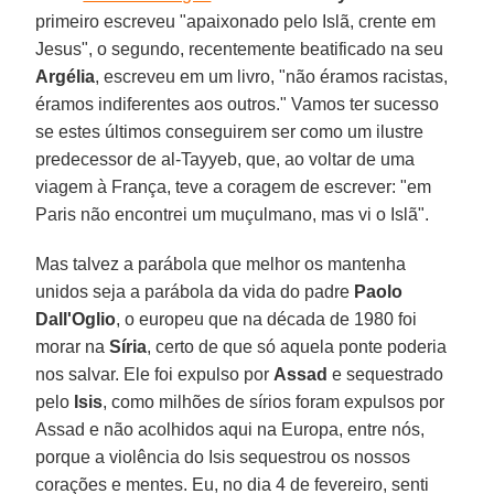
primeiro escreveu "apaixonado pelo Islã, crente em
Jesus", o segundo, recentemente beatificado na seu
Argélia
, escreveu em um livro, "não éramos racistas,
éramos indiferentes aos outros." Vamos ter sucesso
se estes últimos conseguirem ser como um ilustre
predecessor de al-Tayyeb, que, ao voltar de uma
viagem à França, teve a coragem de escrever: "em
Paris não encontrei um muçulmano, mas vi o Islã".
Mas talvez a parábola que melhor os mantenha
unidos seja a parábola da vida do padre
Paolo
Dall'Oglio
, o europeu que na década de 1980 foi
morar na
Síria
, certo de que só aquela ponte poderia
nos salvar. Ele foi expulso por
Assad
e sequestrado
pelo
Isis
, como milhões de sírios foram expulsos por
Assad e não acolhidos aqui na Europa, entre nós,
porque a violência do Isis sequestrou os nossos
corações e mentes. Eu, no dia 4 de fevereiro, senti