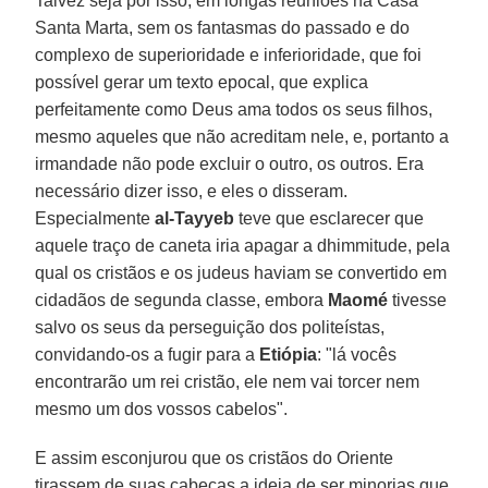
Talvez seja por isso, em longas reuniões na Casa
Santa Marta, sem os fantasmas do passado e do
complexo de superioridade e inferioridade, que foi
possível gerar um texto epocal, que explica
perfeitamente como Deus ama todos os seus filhos,
mesmo aqueles que não acreditam nele, e, portanto a
irmandade não pode excluir o outro, os outros. Era
necessário dizer isso, e eles o disseram.
Especialmente
al-Tayyeb
teve que esclarecer que
aquele traço de caneta iria apagar a dhimmitude, pela
qual os cristãos e os judeus haviam se convertido em
cidadãos de segunda classe, embora
Maomé
tivesse
salvo os seus da perseguição dos politeístas,
convidando-os a fugir para a
Etiópia
: "lá vocês
encontrarão um rei cristão, ele nem vai torcer nem
mesmo um dos vossos cabelos".
E assim esconjurou que os cristãos do Oriente
tirassem de suas cabeças a ideia de ser minorias que