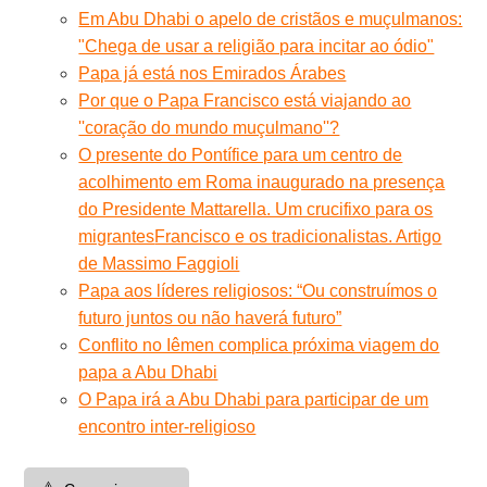
Em Abu Dhabi o apelo de cristãos e muçulmanos:
"Chega de usar a religião para incitar ao ódio"
Papa já está nos Emirados Árabes
Por que o Papa Francisco está viajando ao
''coração do mundo muçulmano''?
O presente do Pontífice para um centro de
acolhimento em Roma inaugurado na presença
do Presidente Mattarella. Um crucifixo para os
migrantes
Francisco e os tradicionalistas. Artigo
de Massimo Faggioli
Papa aos líderes religiosos: “Ou construímos o
futuro juntos ou não haverá futuro”
Conflito no Iêmen complica próxima viagem do
papa a Abu Dhabi
O Papa irá a Abu Dhabi para participar de um
encontro inter-religioso
⚠️