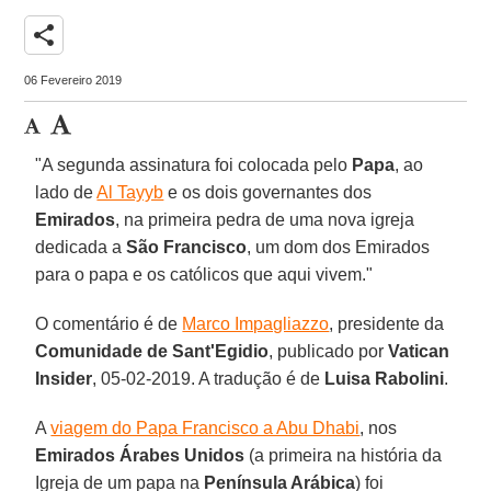
share
06 Fevereiro 2019
"A segunda assinatura foi colocada pelo
Papa
, ao
lado de
Al Tayyb
e os dois governantes dos
Emirados
, na primeira pedra de uma nova igreja
dedicada a
São Francisco
, um dom dos Emirados
para o papa e os católicos que aqui vivem."
O comentário é de
Marco Impagliazzo
, presidente da
Comunidade de Sant'Egidio
, publicado por
Vatican
Insider
, 05-02-2019. A tradução é de
Luisa Rabolini
.
A
viagem do Papa Francisco a Abu Dhabi
, nos
Emirados Árabes Unidos
(a primeira na história da
Igreja de um papa na
Península Arábica
) foi