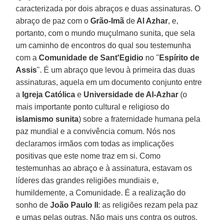
caracterizada por dois abraços e duas assinaturas. O
abraço de paz com o
Grão-Imã
de
Al Azhar
, e,
portanto, com o mundo muçulmano sunita, que sela
um caminho de encontros do qual sou testemunha
com a
Comunidade de Sant'Egidio
no "
Espírito de
Assis
". É um abraço que levou à primeira das duas
assinaturas, aquela em um documento conjunto entre
a
Igreja Católica
e
Universidade de Al-Azhar
(o
mais importante ponto cultural e religioso do
islamismo sunita
) sobre a fraternidade humana pela
paz mundial e a convivência comum. Nós nos
declaramos irmãos com todas as implicações
positivas que este nome traz em si. Como
testemunhas ao abraço e à assinatura, estavam os
líderes das grandes religiões mundiais e,
humildemente, a Comunidade. É a realização do
sonho de
João Paulo II
: as religiões rezam pela paz
e umas pelas outras. Não mais uns contra os outros.