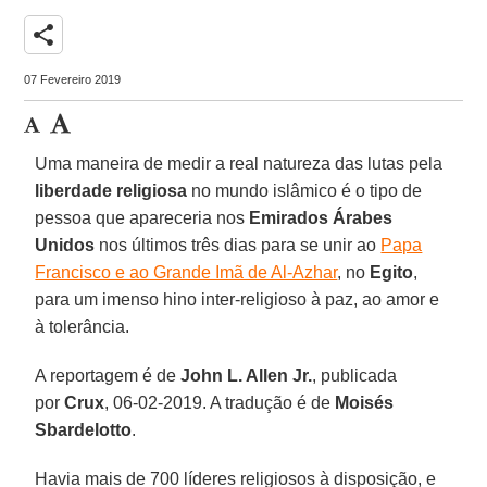
share
07 Fevereiro 2019
Uma maneira de medir a real natureza das lutas pela
liberdade religiosa
no mundo islâmico é o tipo de
pessoa que apareceria nos
Emirados Árabes
Unidos
nos últimos três dias para se unir ao
Papa
Francisco e ao Grande Imã de Al-Azhar
, no
Egito
,
para um imenso hino inter-religioso à paz, ao amor e
à tolerância.
A reportagem é de
John L. Allen Jr.
, publicada
por
Crux
, 06-02-2019. A tradução é de
Moisés
Sbardelotto
.
Havia mais de 700 líderes religiosos à disposição, e