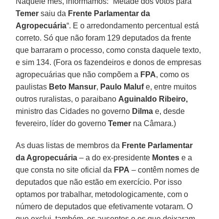
Naquele mês, informamos: “Metade dos votos para
Temer
saiu da
Frente Parlamentar da
Agropecuária
“. E o arredondamento percentual está
correto. Só que não foram 129 deputados da frente
que barraram o processo, como consta daquele texto,
e sim 134. (Fora os fazendeiros e donos de empresas
agropecuárias que não compõem a
FPA
, como os
paulistas
Beto Mansur
,
Paulo Maluf
e, entre muitos
outros ruralistas, o paraibano
Aguinaldo Ribeiro,
ministro das Cidades no governo
Dilma
e, desde
fevereiro, líder do governo
Temer
na Câmara.)
As duas listas de membros da
Frente Parlamentar
da Agropecuária
– a do ex-presidente
Montes
e a
que consta no site oficial da
FPA
– contêm nomes de
deputados que não estão em exercício. Por isso
optamos por trabalhar, metodologicamente, com o
número de deputados que efetivamente votaram. O
que exclui, também, os ausentes e os que deixaram