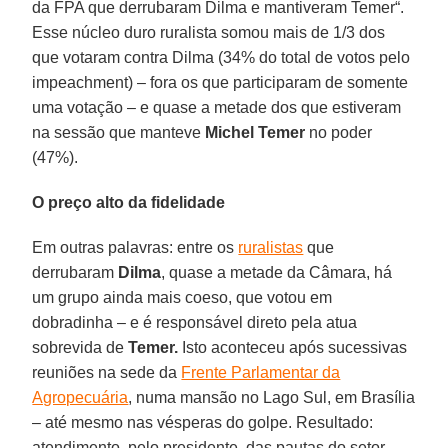
da FPA que derrubaram Dilma e mantiveram Temer“.
Esse núcleo duro ruralista somou mais de 1/3 dos
que votaram contra Dilma (34% do total de votos pelo
impeachment) – fora os que participaram de somente
uma votação – e quase a metade dos que estiveram
na sessão que manteve
Michel Temer
no poder
(47%).
O preço alto da fidelidade
Em outras palavras: entre os
ruralistas
que
derrubaram
Dilma
, quase a metade da Câmara, há
um grupo ainda mais coeso, que votou em
dobradinha – e é responsável direto pela atua
sobrevida de
Temer.
Isto aconteceu após sucessivas
reuniões na sede da
Frente Parlamentar da
Agropecuária
, numa mansão no Lago Sul, em Brasília
– até mesmo nas vésperas do golpe. Resultado:
atendimento, pelo presidente, das pautas do setor.