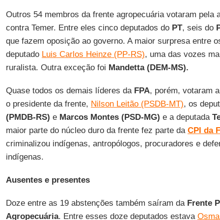
Outros 54 membros da frente agropecuária votaram pela 
contra Temer. Entre eles cinco deputados do
PT
, seis do
que fazem oposição ao governo. A maior surpresa entre os
deputado
Luis Carlos Heinze (PP-RS)
, uma das vozes ma
ruralista. Outra exceção foi
Mandetta (DEM-MS).
Quase todos os demais líderes da
FPA
, porém, votaram a
o presidente da frente,
Nilson Leitão (PSDB-MT)
, os depu
(PMDB-RS)
e
Marcos Montes (PSD-MG)
e a deputada
T
maior parte do núcleo duro da frente fez parte da
CPI da F
criminalizou indígenas, antropólogos, procuradores e defe
indígenas.
Ausentes e presentes
Doze entre as 19 abstenções também saíram da
Frente 
Agropecuária
. Entre esses doze deputados estava
Osmar