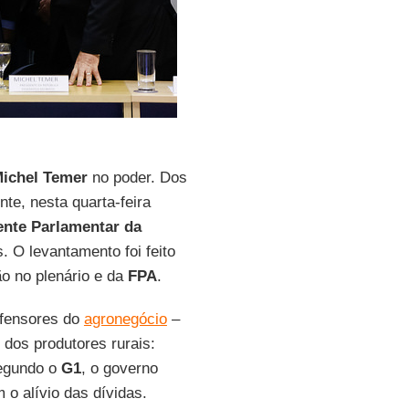
ichel Temer
no poder. Dos
nte, nesta quarta-feira
ente Parlamentar da
 O levantamento foi feito
ão no plenário e da
FPA
.
efensores do
agronegócio
–
 dos produtores rurais:
Segundo o
G1
, o governo
o alívio das dívidas.