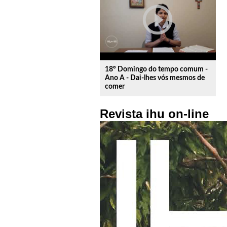
play_circle_outline
18º Domingo do tempo comum -
Ano A - Dai-lhes vós mesmos de
comer
Revista ihu on-line