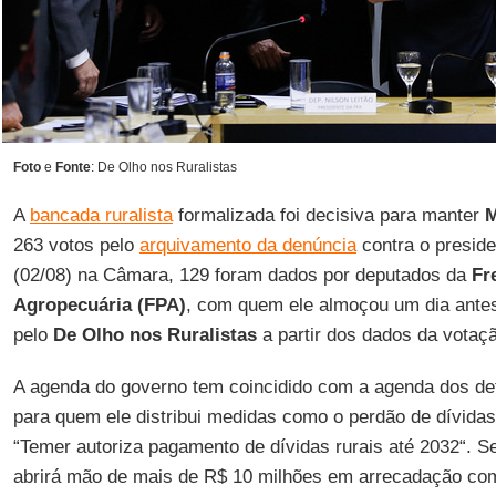
Foto
e
Fonte
: De Olho nos Ruralistas
A
bancada ruralista
formalizada foi decisiva para manter
M
263 votos pelo
arquivamento da denúncia
contra o preside
(02/08) na Câmara, 129 foram dados por deputados da
Fr
Agropecuária (FPA)
, com quem ele almoçou um dia antes.
pelo
De Olho nos Ruralistas
a partir dos dados da votaç
A agenda do governo tem coincidido com a agenda dos d
para quem ele distribui medidas como o perdão de dívidas
“Temer autoriza pagamento de dívidas rurais até 2032“. 
abrirá mão de mais de R$ 10 milhões em arrecadação com 