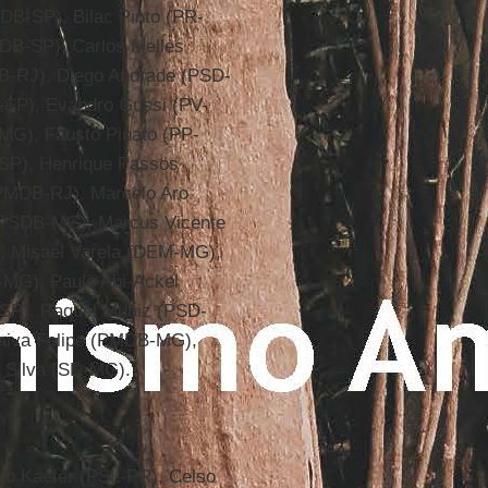
DB-SP), Bilac Pinto (PR-
DB-SP), Carlos Melles
B-RJ), Diego Andrade (PSD-
-SP), Evandro Gussi (PV-
MG), Fausto Pinato (PP-
-SP), Henrique Passos
(PMDB-RJ), Marcelo Aro
PSDB-MG), Marcus Vicente
, Misael Varela (DEM-MG),
MG), Paulo Abi-Ackel
-SP), Raquel Muniz (PSD-
aiva Felipe (PMDB-MG),
 Silva (SD-MG).
do Kaefer (PSL-PR), Celso