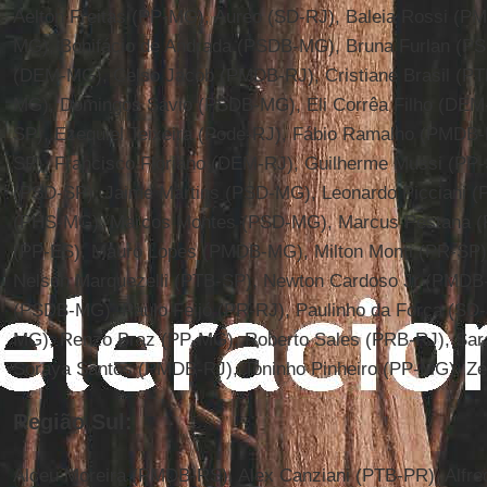
Aelton Freitas (PP-MG), Aureo (SD-RJ), Baleia Rossi (PM
MG), Bonifácio de Andrada (PSDB-MG), Bruna Furlan (PS
(DEM-MG), Celso Jacob (PMDB-RJ), Cristiane Brasil (PT
MG), Domingos Sávio (PSDB-MG), Eli Corrêa Filho (DEM
SP), Ezequiel Teixeira (Pode-RJ), Fábio Ramalho (PMDB-
SP), Francisco Floriano (DEM-RJ), Guilherme Mussi (PP
(PSD-SP), Jaime Martins (PSD-MG), Leonardo Picciani 
(PHS-MG), Marcos Montes (PSD-MG), Marcus Pestana (
(PP-ES), Mauro Lopes (PMDB-MG), Milton Monti (PR-SP)
Nelson Marquezelli (PTB-SP), Newton Cardoso Jr (PMDB-
(PSDB-MG), Paulo Feijó (PR-RJ), Paulinho da Força (SD
MG), Renzo Braz (PP-MG), Roberto Sales (PRB-RJ), Sar
Soraya Santos (PMDB-RJ), Toninho Pinheiro (PP-MG), Zé
Região Sul:
Alceu Moreira (PMDB-RS), Alex Canziani (PTB-PR), Alfre