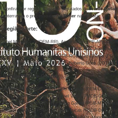
Confira, por região, a lista de deputados da
Frente Parla
enterraram o processo contra
Temer
na Câmara:
Região Norte:
Abel Mesquita Jr (DEM-RR), André Abdon (PP-AP), Carlo
Lopes (PR-RR), Jéssica Santos (PMDB-AC), Josi Araújo 
(PP-TO), Lucio Mosquini (PMDB-RO), Luiz Cláudio (PR-
RO), Nilton Capixaba (PTB-RO), Roberto Góes (PDT-AP)
Região Centro-Oeste:
Adilton Sachetti (PSB-MT), Alberto Fraga (DEM-DF), Car
Célio Silveira (PSDB-GO), Daniel Vilela (PMDB-GO), Eli
Ezequiel Fonseca (PP-MT), Fabio Garcia (PSB-MT), Ger
Heuler Cruvinel (PSD-GO), Izalci Lucas (PSDB-DF), Joã
Arantes (PTB-GO), Lucas Vergilio (SD-GO), Magda Mofatt