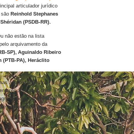
incipal articulador jurídico
m são
Reinhold Stephanes
a
Shéridan (PSDB-RR).
Ou não estão na lista
 pelo arquivamento da
B-SP), Aguinaldo Ribeiro
 (PTB-PA), Heráclito
esas agropecuárias ou
mentares alinhados com
 agronegócio, como
Fábio
e se alinham com os