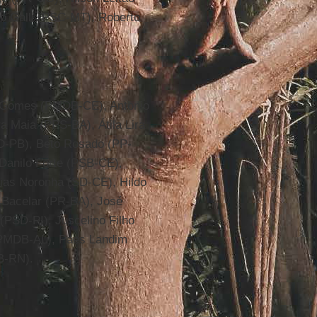
o Galli (PSC-MT), Roberto
l Gomes (PMDB-CE), Antonio
a Maia (PPS-BA), Átila Lira
D-PB), Beto Rosado (PP-
Danilo Forte (PSB-CE),
ias Noronha (SD-CE), Hildo
Bacelar (PR-BA), José
(PSD-PI), Juscelino Filho
(PMDB-AL), Paes Landim
B-RN).