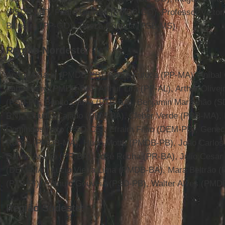
(PSDB-MT), Pedro Chaves (PMDB-GO), Professor Victori
Balestra (PP-GO), Tereza Cristina (PSB-MS).
Região Nordeste:
André Amaral (PMDB-PB), André Fufuca (PP-MA), Aníba
Imbassahy (PMDB-BA), Arthur Lira (PP-AL), Arthur Oliveir
(PSB-PI), Benito Gama (PTB-BA), Benjamin Maranhão (S
RN), Claudio Cajado (DEM-BA), Cleber Verde (PRB-MA), 
Domingos Neto (PSD-CE), Efraim Filho (DEM-PB), Genec
Rocha (PMDB-MA), Hugo Motta (PMDB-PB), João Carlos 
Carlos Araújo (PR-BA), José Rocha (PR-BA), Julio Cesar 
(DEM-MA), Lucio Vieira Lima (PMDB-BA), Mara Beltrão 
(PTB-PI), Rômulo Gouveia (PSD-PB), Walter Alves (PMD
Região Sudeste: