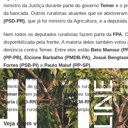
ministro da Justiça durante parte do governo
Temer
e o pr
da bancada. Outros ruralistas atuantes que se abstivera
(PSD-PR)
, que já foi ministro da Agricultura, e a deputad
Nem todos os deputados ruralistas fazem parte da
FPA
. 
disponibilizada pela frente. A maioria deles também votou
denúncia contra Temer. Entre eles estão
Beto Mansur (PR
(PP-PB), Elcione Barbalho (PMDB-PA), Josué Bengtson
Fortes (PSB-PI)
e
Paulo Maluf (PP-SP).
Isto entre os deputados mais diretamente ligados a empr
detentores de grandes propriedades rurais. Outros parla
Temer
fazem parte de clãs familiares também ligados ao
Faria (PSD-RN)
e
Felipe Maia (DEM-RN)
. A lista dos qu
interesses ruralistas é ainda mais ampla.
Veja quem votou a favor