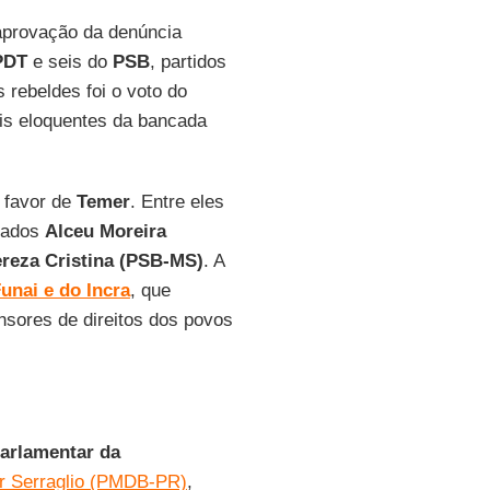
aprovação da denúncia
PDT
e seis do
PSB
, partidos
 rebeldes foi o voto do
is eloquentes da bancada
 favor de
Temer
. Entre eles
tados
Alceu Moreira
ereza Cristina (PSB-MS)
. A
unai e do Incra
, que
nsores de direitos dos povos
Parlamentar da
 Serraglio (PMDB-PR)
,