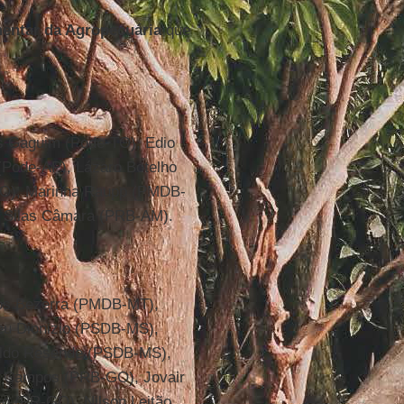
mentar da Agropecuária
que
s Gaguim (Pode-TO), Edio
(Pode-AP), Lázaro Botelho
RO), Marinha Raupp (PMDB-
, Silas Câmara (PRB-AM).
los Bezerra (PMDB-MT),
seu Dionizio (PSDB-MS),
aldo Resende (PSDB-MS),
o Campos (PRB-GO), Jovair
o (PR-GO), Nilson Leitão