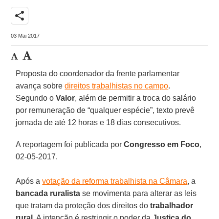
share
03 Mai 2017
Proposta do coordenador da frente parlamentar
avança sobre
direitos trabalhistas no campo
.
Segundo o
Valor
, além de permitir a troca do salário
por remuneração de “qualquer espécie”, texto prevê
jornada de até 12 horas e 18 dias consecutivos.
A reportagem foi publicada por
Congresso em Foco
,
02-05-2017.
Após a
votação da reforma trabalhista na Câmara
, a
bancada ruralista
se movimenta para alterar as leis
que tratam da proteção dos direitos do
trabalhador
rural
. A intenção é restringir o poder da
Justiça do