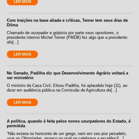
LER MAIS
Com traições na base aliada e críticas, Temer tem seus dias de
Dilma
Chamado de usurpador e golpista por parte seus opositores, o
presidente interino Michel Temer (PMDB) fez algo que a presidente
afa[...]
LER MAIS
No Senado, Padilha diz que Desenvolvimento Agrário voltará a
ser ministério
O ministro da Casa Civil, Eliseu Padilha, foi aplaudido hoje (11), ao
dizer em audiência pública na Comissão de Agricultura do[...]
LER MAIS
A política, quando é feita pelos novos usurpadores do Estado, é
permitida
“Não estaria no horizonte de um grego, nem em seu pior pesadelo,
usar as Olimpíadas, espaço no qual se celebrava a excelênci[...]