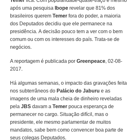
Temer
fica. Com popularidade-quase-traço e mesmo
após uma pesquisa
Ibope
revelar que 81% dos
brasileiros querem
Temer
fora do poder, a maioria
dos Deputados decidiu que ele permanece na
presidência. A decisão pouco tem a ver com o bem
comum ou com os interesses do país. Trata-se de
negócios.
A reportagem é publicada por
Greenpeace
, 02-08-
2017.
Há algumas semanas, o impacto das gravações feita
nos subterrâneos do
Palácio do Jaburu
e as
imagens de uma mala cheia de dinheiro reveladas
pela
JBS
davam a
Temer
pouca esperança de
permanecer no cargo. Situação difícil, mas o
presidente, ele mesmo parlamentar de muitos
mandatos, sabe bem como convencer boa parte de
seus colegas Deputados.