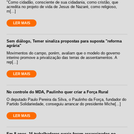
"Como cidadão, consciente de sua cidadania, como cristão, que
acredita no projeto de vida de Jesus de Nazaré, como religioso,
m[...]
LER MAIS
Sem diálogo, Temer sinaliza propostas para suposta "reforma
agrária"
Movimentos do campo, porém, avaliam que o modelo do governo
interino promove a privatização das terras de assentamentos. A
rep[...]
LER MAIS
No controle do MDA, Paulinho quer criar a Força Rural
O deputado Paulo Pereira da Silva, o Paulinho da Força, fundador do
Partido Solidariedade, conseguiu arrancar do presidente Miche[...]
LER MAIS
Em 8 anos, 16 trabalhadores rurais foram assassinados no