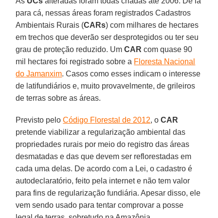
As
UCs
alteradas foram todas criadas até 2006. De lá
para cá, nessas áreas foram registrados Cadastros
Ambientais Rurais (
CARs
) com milhares de hectares
em trechos que deverão ser desprotegidos ou ter seu
grau de proteção reduzido. Um
CAR
com quase 90
mil hectares foi registrado sobre a
Floresta Nacional
do Jamanxim
. Casos como esses indicam o interesse
de latifundiários e, muito provavelmente, de grileiros
de terras sobre as áreas.
Previsto pelo
Código Florestal de 2012
, o
CAR
pretende viabilizar a regularização ambiental das
propriedades rurais por meio do registro das áreas
desmatadas e das que devem ser reflorestadas em
cada uma delas. De acordo com a Lei, o cadastro é
autodeclaratório, feito pela internet e não tem valor
para fins de regularização fundiária. Apesar disso, ele
vem sendo usado para tentar comprovar a posse
legal de terras, sobretudo na Amazônia.