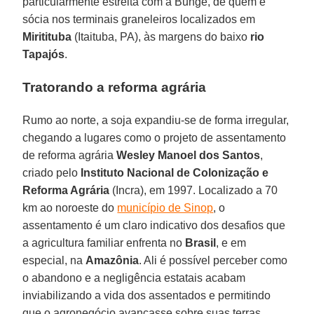
particularmente estreita com a Bunge, de quem é
sócia nos terminais graneleiros localizados em
Miritituba
(Itaituba, PA), às margens do baixo
rio
Tapajós
.
Tratorando a reforma agrária
Rumo ao norte, a soja expandiu-se de forma irregular,
chegando a lugares como o projeto de assentamento
de reforma agrária
Wesley Manoel dos Santos
,
criado pelo
Instituto Nacional de Colonização e
Reforma Agrária
(Incra), em 1997. Localizado a 70
km ao noroeste do
município de Sinop
, o
assentamento é um claro indicativo dos desafios que
a agricultura familiar enfrenta no
Brasil
, e em
especial, na
Amazônia
. Ali é possível perceber como
o abandono e a negligência estatais acabam
inviabilizando a vida dos assentados e permitindo
que o agronegócio avançasse sobre suas terras.