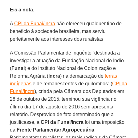
Eis a nota.
A
CPI da Funai/Incra
não ofereceu qualquer tipo de
benefício à sociedade brasileira, mas serviu
perfeitamente aos interesses dos ruralistas
A Comissão Parlamentar de Inquérito “destinada a
investigar a atuação da Fundação Nacional do Índio
(
Funai
) e do Instituto Nacional de Colonização e
Reforma Agrária (
Incra
) na demarcação de
terras
indígenas
e de remanescentes de quilombos” (
CPI da
Funai/Incra
), criada pela Câmara dos Deputados em
28 de outubro de 2015, terminou sua vigência no
último dia 17 de agosto de 2016 sem apresentar
relatório. Desprovida de fato determinado que a
justificasse, a
CPI da Funai/Incra
foi uma imposição
da
Frente Parlamentar Agropecuária
.
Parlamentares ruralistas, os mais radicais da Câmara,