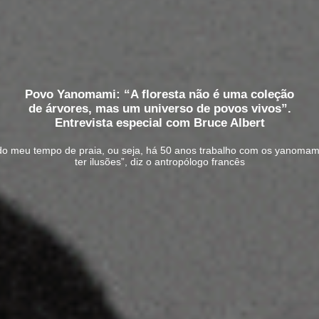
Povo Yanomami: “A floresta não é uma coleção
de árvores, mas um universo de povos vivos”.
Entrevista especial com Bruce Albert
do meu tempo de praia, ou seja, há 50 anos trabalho com os yanomam
ter ilusões”, diz o antropólogo francês