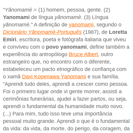
"
Yãnomamè
= (1) homem, pessoa, gente. (2)
Yanomami
de língua
yãnomamè
. (3) Língua
yãnomamè
." A definição de
yanomami
, segundo o
Dicionário Yãnomamè-Português
(1987), de
Loretta
Emiri
, escritora, poeta e fotógrafa italiana que viveu
e conviveu com o
povo yanomami
, define também a
experiência do antropólogo
Bruce Albert
, outro
estrangeiro que, no encontro com o diferente,
estabeleceu um pacto etnográfico de confiança com
o xamã
Davi Kopenawa Yanomami
e sua família.
"Aprendi tudo deles, aprendi a crescer como pessoa.
Foi o primeiro lugar onde vi gente morrer, assisti a
cerimônias funerárias, ajudei a fazer partos, ou seja,
aprendi o fundamental da humanidade muito novo.
(...) Para mim, tudo isso teve uma importância
pessoal muito grande. Aprendi o que é o fundamental
da vida: da vida, da morte, do perigo, da coragem, da