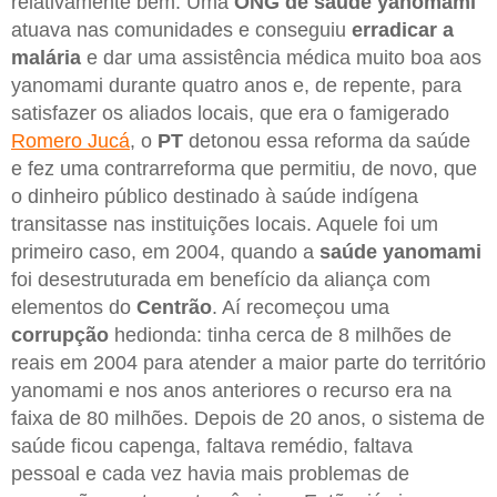
relativamente bem. Uma
ONG de saúde yanomami
atuava nas comunidades e conseguiu
erradicar a
malária
e dar uma assistência médica muito boa aos
yanomami durante quatro anos e, de repente, para
satisfazer os aliados locais, que era o famigerado
Romero Jucá
, o
PT
detonou essa reforma da saúde
e fez uma contrarreforma que permitiu, de novo, que
o dinheiro público destinado à saúde indígena
transitasse nas instituições locais. Aquele foi um
primeiro caso, em 2004, quando a
saúde yanomami
foi desestruturada em benefício da aliança com
elementos do
Centrão
. Aí recomeçou uma
corrupção
hedionda: tinha cerca de 8 milhões de
reais em 2004 para atender a maior parte do território
yanomami e nos anos anteriores o recurso era na
faixa de 80 milhões. Depois de 20 anos, o sistema de
saúde ficou capenga, faltava remédio, faltava
pessoal e cada vez havia mais problemas de