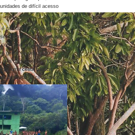
nidades de difícil acesso
é da cultura, ele vai criando
s sem comunicação com as
a conseguir uma
água mais
 A gente vai descendo e
 três dias a pé. São locais
tregar uma
cesta básica
,
s de muito difícil acesso”.