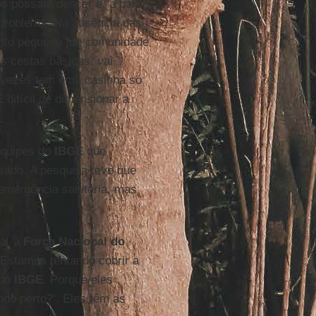
os possam descer e, a partir
 problema. Na ausência das
onto pequeno [de comunidade
s cestas básicas, vai
s vezes tem uma casinha só
 difícil de dimensionar a
quipes do
IBGE
que
ssado. A pesquisa teve que
 emergência sanitária, mas
ea, a
Força Nacional do
Estamos tentando cobrir a
 do
IBGE
. Porque eles
ndo perto?’. Eles têm as