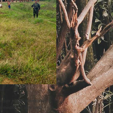
ica
lquer conhecimento ou
 medidas é abrir uma