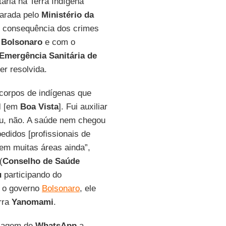
ária na Terra Indígena
larada pelo
Ministério da
 consequência dos crimes
r Bolsonaro
e com o
Emergência Sanitária de
er resolvida.
 corpos de indígenas que
l
[em
Boa Vista
]. Fui auxiliar
ou, não. A saúde nem chegou
didos [profissionais de
em muitas áreas ainda”,
(
Conselho de Saúde
u
participando do
e o governo
Bolsonaro
, ele
rra
Yanomami
.
nsagem de
WhatsApp
a