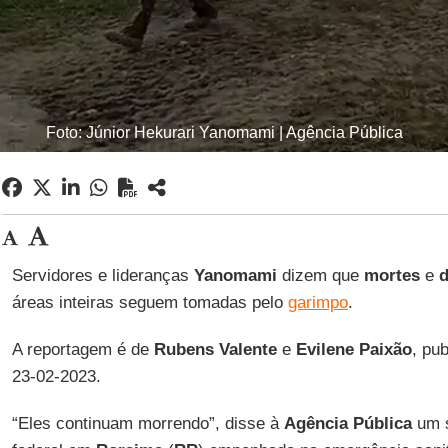
Foto: Júnior Hekurari Yanomami | Agência Pública
Servidores e lideranças
Yanomami
dizem que
mortes
e
áreas inteiras seguem tomadas pelo
garimpo
.
A reportagem é de
Rubens Valente
e
E
vilene Paixão
, pu
23-02-2023.
“Eles continuam morrendo”, disse à
Agência Pública
um s