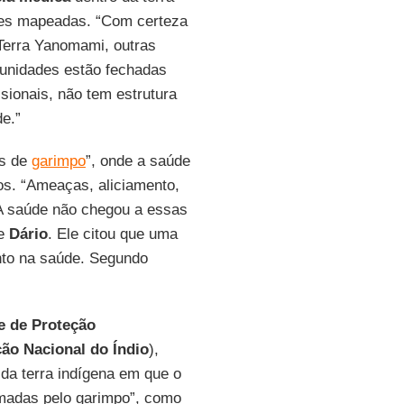
des mapeadas. “Com certeza
 Terra Yanomami, outras
unidades estão fechadas
sionais, não tem estrutura
de.”
as de
garimpo
”, onde a saúde
os. “Ameaças, aliciamento,
 A saúde não chegou a essas
se
Dário
. Ele citou que uma
nto na saúde. Segundo
e de Proteção
ão Nacional do Índio
),
da terra indígena em que o
madas pelo garimpo”, como