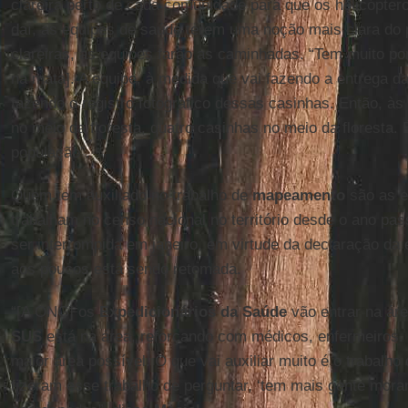
clareira perto de cada comunidade para que os helicópter
daí, as equipes de saúde terem uma noção mais clara do
clareiras, as equipes farão as caminhadas. “Tem muito p
na mata]. A equipe, à medida que vai fazendo a entrega da
fazendo o registro fotográfico dessas casinhas. Então, à
no meio da floresta, quatro casinhas no meio da floresta. É
população”.
Quem tem auxiliado no trabalho de
mapeamento
são as e
trabalham no censo nacional no território desde o ano pa
ser interrompida em janeiro, em virtude da declaração da
aos poucos está sendo retomada.
“[A ONG] os
Expedicionários da Saúde
vão entrar na ár
SUS
está na área, reforçando com médicos, enfermeiros. 
maior área possível. O que vai auxiliar muito é o trabalho
fizeram esse trabalho de perguntar, ‘tem mais gente mora