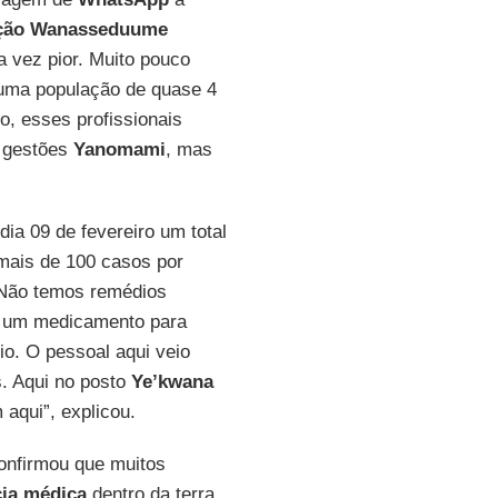
ção Wanasseduume
a vez pior. Muito pouco
 uma população de quase 4
o, esses profissionais
s gestões
Yanomami
, mas
dia 09 de fevereiro um total
 mais de 100 casos por
Não temos remédios
e um medicamento para
rio. O pessoal aqui veio
s. Aqui no posto
Ye’kwana
aqui”, explicou.
confirmou que muitos
cia médica
dentro da terra