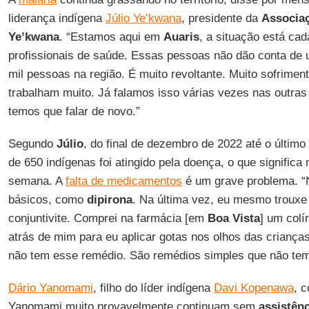
liderança indígena
Júlio Ye’kwana
, presidente da
Associa
Ye’kwana
. “Estamos aqui em
Auaris
, a situação está cad
profissionais de saúde. Essas pessoas não dão conta de
mil pessoas na região. É muito revoltante. Muito sofriment
trabalham muito. Já falamos isso várias vezes nas outra
temos que falar de novo.”
Segundo
Júlio
, do final de dezembro de 2022 até o último 
de 650 indígenas foi atingido pela doença, o que significa
semana. A
falta de medicamentos
é um grave problema. “
básicos, como
dipirona
. Na última vez, eu mesmo troux
conjuntivite. Comprei na farmácia [em
Boa Vista
] um colí
atrás de mim para eu aplicar gotas nos olhos das criança
não tem esse remédio. São remédios simples que não tem 
Dário Yanomami
, filho do líder indígena
Davi Kopenawa
, 
Yanomami muito provavelmente continuam sem
assistên