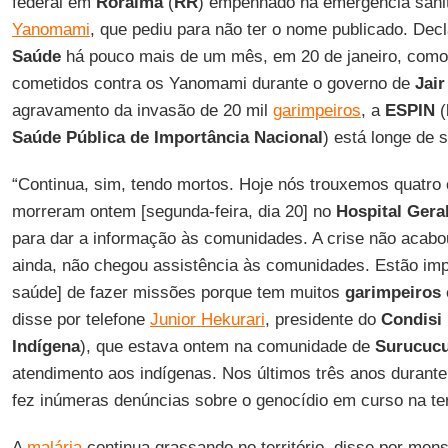
federal em
Roraima
(
RR
) empenhado na emergência sanit
Yanomami
, que pediu para não ter o nome publicado. Dec
Saúde
há pouco mais de um mês, em 20 de janeiro, como
cometidos contra os Yanomami durante o governo de
Jai
agravamento da invasão de 20 mil
garimpeiros
, a
ESPIN
(
Saúde Pública de Importância Nacional
) está longe de s
“Continua, sim, tendo mortos. Hoje nós trouxemos quatro
morreram ontem [segunda-feira, dia 20] no
Hospital Gera
para dar a informação às comunidades. A crise não acab
ainda, não chegou assistência às comunidades. Estão impe
saúde] de fazer missões porque tem muitos
garimpeiros
disse por telefone
Junior Hekurari
, presidente do
Condisi
Indígena
), que estava ontem na comunidade de
Surucuc
atendimento aos indígenas. Nos últimos três anos durant
fez inúmeras denúncias sobre o genocídio em curso na te
A
malária
continua grassando no território, disse por me