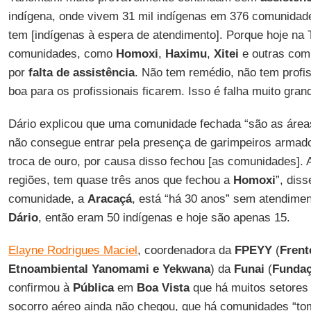
indígena, onde vivem 31 mil indígenas em 376 comunida
tem [indígenas à espera de atendimento]. Porque hoje na
comunidades, como
Homoxi
,
Haximu
,
Xitei
e outras com
por
falta de assistência
. Não tem remédio, não tem profis
boa para os profissionais ficarem. Isso é falha muito gran
Dário explicou que uma comunidade fechada “são as áre
não consegue entrar pela presença de garimpeiros armad
troca de ouro, por causa disso fechou [as comunidades].
regiões, tem quase três anos que fechou a
Homoxi
”, dis
comunidade, a
Aracaçá
, está “há 30 anos” sem atendime
Dário
, então eram 50 indígenas e hoje são apenas 15.
Elayne Rodrigues Maciel
, coordenadora da
FPEYY
(
Frent
Etnoambiental Yanomami e Yekwana
) da
Funai
(
Fundaç
confirmou à
Pública
em
Boa Vista
que há muitos setores 
socorro aéreo ainda não chegou, que há comunidades “to