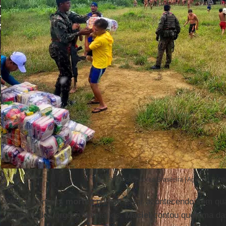
Foto: Força Aérea Brasileira | Agência Públ
Nesse cenário,
mortes
podem estar acontecendo sem qua
controle dos órgãos sanitários.
Maciel
contou que uma das