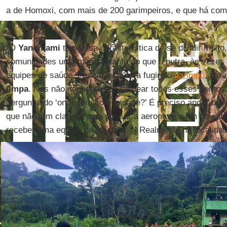
a de Homoxi, com mais de 200 garimpeiros, e que há comu
na mata.
“O
Yanomami
tem essa característica de se dividir muito, 
comunidades uma mais distante do que a outra, às veze
equipes de saúde. Fazem isso para fugir do
garimpo
, par
limpa
. Nós não conseguimos mapear todos esses pontos.
perguntando ‘onde tem comunidade?’ É preciso andar dois,
que não têm clareira para pousar a aeronave a fim de en
receber uma equipe de saúde. […] Realmente há localidade