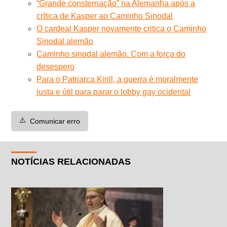
“Grande consternação” na Alemanha após a
crítica de Kasper ao Caminho Sinodal
O cardeal Kasper novamente critica o Caminho
Sinodal alemão
Caminho sinodal alemão. Com a força do
desespero
Para o Patriarca Kirill, a guerra é moralmente
justa e útil para parar o lobby gay ocidental
⚠️
Comunicar erro
NOTÍCIAS RELACIONADAS