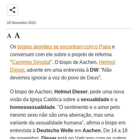
share
16 Novembro 2022
Os
bispos alemães se encontram com o Papa
e
conversam com ele sobre o projeto de reforma
"
Caminho Sinodal
". O bispo de Aachen,
Helmut
Dieser
, adverte em uma entrevista à
DW
: “Não
devemos ignorar a voz do povo de Deus”.
O bispo de Aachen,
Helmut Dieser
, pede uma nova
visão da Igreja Católica sobre a
sexualidade
e a
homossexualidade
. "O sentimento e o amor pelo
mesmo sexo não são uma aberração, mas uma
variante da sexualidade humana", afirma o bispo em
entrevista à
Deutsche Welle
em
Aachen
. De 14 a 18
de novembro,
Dieser
está no Vaticano com os outros