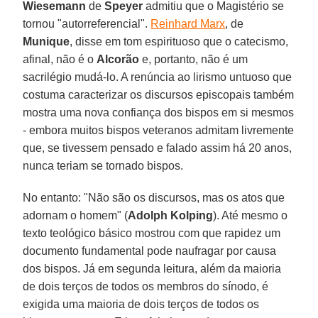
Wiesemann
de
Speyer
admitiu que o Magistério se
tornou "autorreferencial".
Reinhard Marx
, de
Munique
, disse em tom espirituoso que o catecismo,
afinal, não é o
Alcorão
e, portanto, não é um
sacrilégio mudá-lo. A renúncia ao lirismo untuoso que
costuma caracterizar os discursos episcopais também
mostra uma nova confiança dos bispos em si mesmos
- embora muitos bispos veteranos admitam livremente
que, se tivessem pensado e falado assim há 20 anos,
nunca teriam se tornado bispos.
No entanto: "Não são os discursos, mas os atos que
adornam o homem" (
Adolph Kolping
). Até mesmo o
texto teológico básico mostrou com que rapidez um
documento fundamental pode naufragar por causa
dos bispos. Já em segunda leitura, além da maioria
de dois terços de todos os membros do sínodo, é
exigida uma maioria de dois terços de todos os