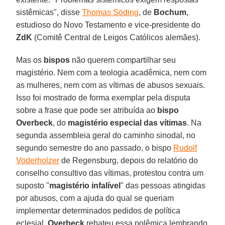
sistêmicas", disse
Thomas Söding
, de
Bochum
,
estudioso do Novo Testamento e vice-presidente do
ZdK
(Comitê Central de Leigos Católicos alemães).
Mas os
bispos
não querem compartilhar seu
magistério. Nem com a teologia acadêmica, nem com
as mulheres, nem com as vítimas de abusos sexuais.
Isso foi mostrado de forma exemplar pela disputa
sobre a frase que pode ser atribuída ao
bispo
Overbeck
, do
magistério especial das vítimas
. Na
segunda assembleia geral do caminho sinodal, no
segundo semestre do ano passado, o bispo
Rudolf
Voderholzer
de Regensburg, depois do relatório do
conselho consultivo das vítimas, protestou contra um
suposto "
magistério infalível
" das pessoas atingidas
por abusos, com a ajuda do qual se queriam
implementar determinados pedidos de política
eclesial.
Overbeck
rebateu essa polêmica lembrando