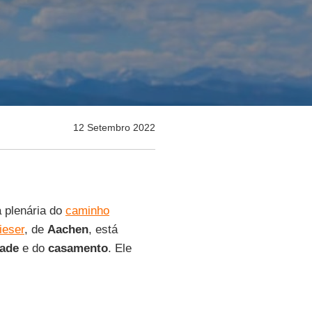
12 Setembro 2022
a plenária do
caminho
ieser
, de
Aachen
, está
dade
e do
casamento
. Ele