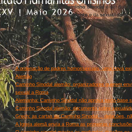
do processo de reforma do
Caminho Sinodal
e um dos lí
que trata das questões do
casamento
e da
sexualidade
.
Leia mais
A ordenação de padres homossexuais, uma nova exi
Alemão
Caminho Sinodal alemão: organizadores querem env
sexual a Roma
Alemanha: Caminho Sinodal não aprova texto-base s
Caminho Sinodal alemão: documento sobre sexualida
Grech: as cartas ao Caminho Sinodal… delações, não
A Igreja alemã envia a Roma as primeiras conclusõe