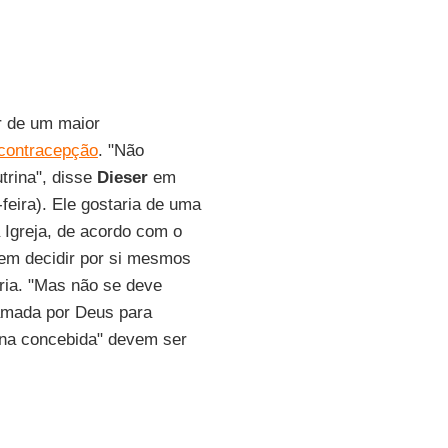
r de um maior
contracepção
. "Não
trina", disse
Dieser
em
-feira). Ele gostaria de uma
a Igreja, de acordo com o
dem decidir por si mesmos
ria. "Mas não se deve
mada por Deus para
mana concebida" devem ser