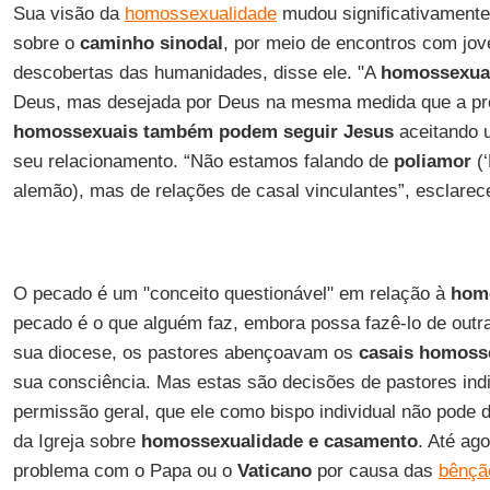
Sua visão da
homossexualidade
mudou significativamente
sobre o
caminho sinodal
, por meio de encontros com jov
descobertas das humanidades, disse ele. "A
homossexua
Deus, mas desejada por Deus na mesma medida que a pró
homossexuais também podem seguir Jesus
aceitando u
seu relacionamento. “Não estamos falando de
poliamor
(‘
alemão), mas de relações de casal vinculantes”, esclarec
O pecado é um "conceito questionável" em relação à
hom
pecado é o que alguém faz, embora possa fazê-lo de outra
sua diocese, os pastores abençoavam os
casais homoss
sua consciência. Mas estas são decisões de pastores ind
permissão geral, que ele como bispo individual não pode d
da Igreja sobre
homossexualidade e casamento
. Até ag
problema com o Papa ou o
Vaticano
por causa das
bênçã