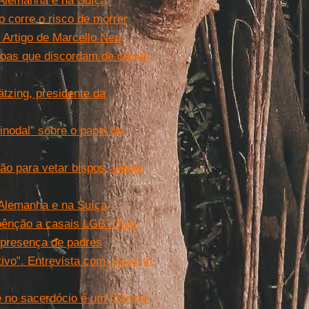
 Alemanha e na Suíça
 corre o risco de morrer
Artigo de Marcello Neri
oas que discordam de certos
tzing, presidente da
inodal” sobre o papel da
o para vetar bispos, eleger
 Alemanha e na Suíça
 bênção a casais LGBTQIA+
e presença de padres
vo”. Entrevista com Josselin
e no sacerdócio é um “câncer