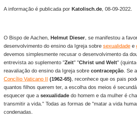
A informação é publicada por
Katolisch.de
, 08-09-2022.
O Bispo de Aachen,
Helmut Dieser
, se manifestou a favo
desenvolvimento do ensino da Igreja sobre
sexualidade
e
devemos simplesmente recusar o desenvolvimento da dou
entrevista ao suplemento "
Zeit
" "
Christ und Welt
" (quinta
reavaliação do ensino da Igreja sobre
contracepção
. Se 
Concílio Vaticano II
(1962-65)
, reconhece que os pais po
quantos filhos querem ter, a escolha dos meios é secundá
esquecer que a
sexualidade
do homem e da mulher é cha
transmitir a vida." Todas as formas de "matar a vida hu
condenadas.