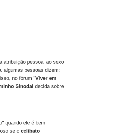
a atribuição pessoal ao sexo
o, algumas pessoas dizem:
isso, no fórum "
Viver em
minho Sinodal
decida sobre
" quando ele é bem
lioso se o
celibato