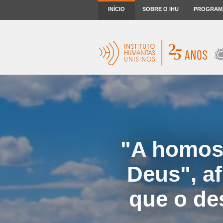
INÍCIO
SOBRE O IHU
PROGRAM
"A homoss
Deus", a
que o de