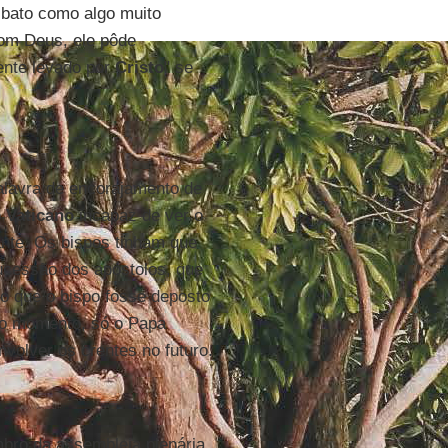
libato como algo muito
com Deus, ele pôde
ente levado por
Cristo
" se
palavra de encorajamento de
o
Vaticano
incapaz de ver o
tante. Os bispos tinham que
ucessão dos apóstolos, que
do que o bispo fosse deposto
No momento, só o Papa
nvolver os crentes no futuro.
bro da assembleia plenária