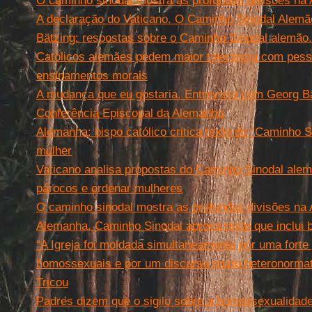
O caminho sinodal mostra as profundas divisões na
A declaração do Vaticano. O Caminho Sinodal Alemão
Bätzing: respostas sobre o Caminho Sinodal alemão. 
Católicos alemães pedem maior tolerância com pess
ensinamentos morais
A mudança que eu gostaria. Entrevista com Georg Bä
Conferência Episcopal da Alemanha
Alemanha: bispo católico critica texto do “Caminho S
mulher
Vaticano analisa propostas do Caminho Sinodal alemã
párocos e ordenar mulheres
O caminho sinodal mostra as profundas divisões na
Alemanha. Caminho Sinodal aprova texto que inclui
“A Igreja foi moldada simultaneamente por uma fort
homossexuais e por um discurso muito heteronormati
Tricou
Padres dizem que o sigilo sobre a homossexualidad