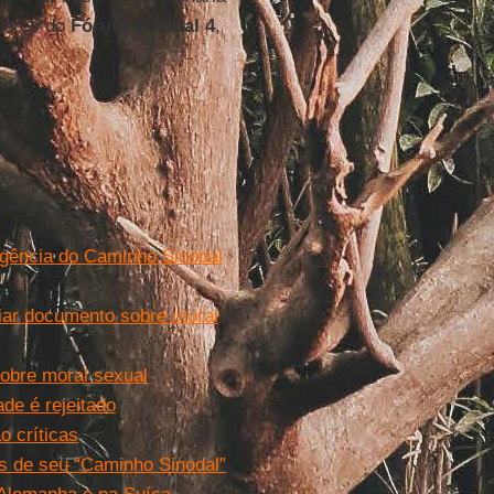
deres do
Fórum Sinodal 4
,
gência do Caminho Sinodal
iar documento sobre moral
obre moral sexual
de é rejeitado
 críticas
s de seu “Caminho Sinodal”