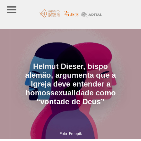
Helmut Dieser, bispo
alemão, argumenta que a
Igreja deve entender a
homossexualidade como
“vontade de Deus”
Foto: Freepik