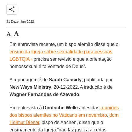
share
21 Dezembro 2022
Em entrevista recente, um bispo alemão disse que o
ensino da Igreja sobre sexualidade para pessoas
LGBTQIA+
precisa ser revisto e que a orientação
homossexual é “a vontade de Deus”.
A reportagem é de
Sarah Cassidy
, publicada por
New Ways Ministry
, 20-12-2022. A tradução é de
Wagner Fernandes de Azevedo
.
Em entrevista à
Deutsche Welle
antes das
reuniões
dos bispos alemães no Vaticano em novembro
,
dom
Helmut Dieser
, bispo de Aachen, disse que o
ensinamento da Igreja “não faz justiça a certas