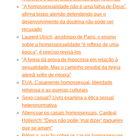
"A homossexualidade não é uma falha de Deus",
afirma bispo alemão defendendo que o
desenvolvimento da doutrina não pode ser
recusado
Laurent Ulrich, arcebispo de Paris: o ensino
sobre a homossexualidade “é reflexo de uma
época”, é preciso revisá-los
“A Igreja dá prova de hipocrisia em relação à
sexualidade. Mas o caminho sinodal da Igreja
alemã sofre de miopia”
EUA. Casamento homossexual, liberdade
religiosa e as guerras culturais
Sexo casual? Livro examina a ética sexual
heteronormativa
Abençoar os casais homossexuais, Cardeal
Hollerich: “Deus não pode ‘mal dizer’ daqueles
que se amam”
Bélgica: oração sobre os casais homossexuais.