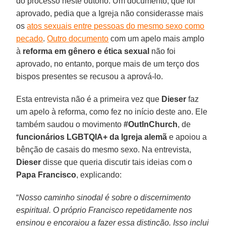
do processo neste outono. Um documento, que foi
aprovado, pedia que a Igreja não considerasse mais
os
atos sexuais entre pessoas do mesmo sexo como
pecado
.
Outro documento
com um apelo mais amplo
à
reforma em gênero e ética sexual
não foi
aprovado, no entanto, porque mais de um terço dos
bispos presentes se recusou a aprová-lo.
Esta entrevista não é a primeira vez que
Dieser
faz
um apelo à reforma, como fez no início deste ano. Ele
também saudou o movimento
#OutInChurch
, de
funcionários LGBTQIA+ da Igreja alemã
e apoiou a
bênção de casais do mesmo sexo. Na entrevista,
Dieser
disse que queria discutir tais ideias com o
Papa Francisco
, explicando:
“
Nosso caminho sinodal é sobre o discernimento
espiritual. O próprio Francisco repetidamente nos
ensinou e encorajou a fazer essa distinção. Isso inclui