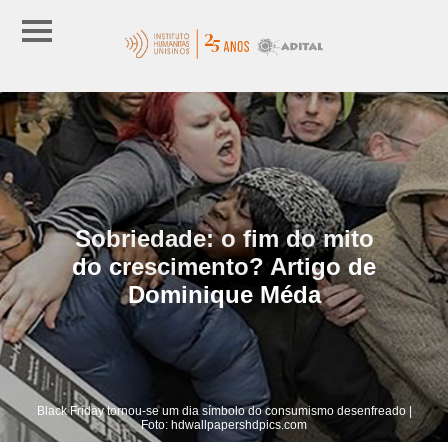
Sobriedade: o fim do mito
do crescimento? Artigo de
Dominique Méda
Black Friday tornou-se um dia símbolo do consumismo desenfreado |
Foto: hdwallpapershdpics.com