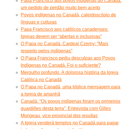
Papa Francisco aos povos indígenas do Canadá:
um pedido de perdão muito bem aceito
Povos indígenas no Canadá, caleidoscópio de
línguas e culturas
Papa Francisco aos católicos canadenses:
Igrejas devem ser “abertas e inclusivas”
O Papa no Canadá. Cardeal Czerny: “Mais
respeito pelos indígenas”
O Papa Francisco pediu desculpas aos Povos
Indígenas no Canadá. Foi o suficiente?
Mergulho profundo. A dolorosa história da Igreja
Católica no Canadá
O Papa no Canadá, uma tríplice mensagem para
a Igreja de amanhã
Canadá. “Os povos indígenas foram os primeiros
guardiões desta terra”. Entrevista com Gilles
Mongeau, vice-provincial dos jesuítas
A Igreja venderá templos no Canadá para pagar