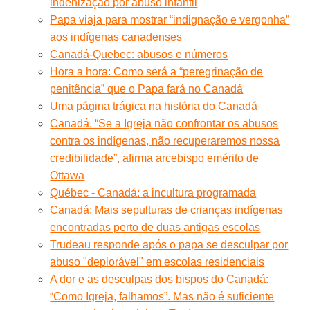
indenização por abuso infantil
Papa viaja para mostrar “indignação e vergonha”
aos indígenas canadenses
Canadá-Quebec: abusos e números
Hora a hora: Como será a “peregrinação de
penitência” que o Papa fará no Canadá
Uma página trágica na história do Canadá
Canadá. “Se a Igreja não confrontar os abusos
contra os indígenas, não recuperaremos nossa
credibilidade”, afirma arcebispo emérito de
Ottawa
Québec - Canadá: a incultura programada
Canadá: Mais sepulturas de crianças indígenas
encontradas perto de duas antigas escolas
Trudeau responde após o papa se desculpar por
abuso "deplorável" em escolas residenciais
A dor e as desculpas dos bispos do Canadá:
“Como Igreja, falhamos”. Mas não é suficiente