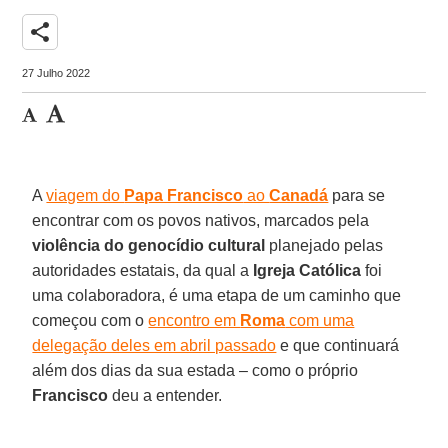
share
27 Julho 2022
A
viagem do
Papa Francisco
ao
Canadá
para se
encontrar com os povos nativos, marcados pela
violência do genocídio cultural
planejado pelas
autoridades estatais, da qual a
Igreja Católica
foi
uma colaboradora, é uma etapa de um caminho que
começou com o
encontro em
Roma
com uma
delegação deles em abril passado
e que continuará
além dos dias da sua estada – como o próprio
Francisco
deu a entender.