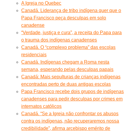
A Igreja no Quebec
Canadá. Liderança de tribo indígena quer que o
Papa Francisco peça desculpas em solo
canadense
“Verdade, justiça e cura”, a receita do Papa para
o trauma dos indígenas canadenses
Canadá. O “complexo problema” das escolas
residenciais
Canadá. Indígenas chegam a Roma nesta
semana, esperando pelas desculpas papais
Canadá: Mais sepulturas de crianças indígenas
encontradas perto de duas antigas escolas
Papa Francisco recebe dois grupos de indígenas
canadenses para pedir desculpas por crimes em
internatos católicos
Canadá. “Se a Igreja não confrontar os abusos
contra os indígenas, não recuperaremos nossa
credibilidade”, afirma arcebispo emérito de