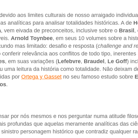
 devido aos limites culturais de nosso arraigado individ
s analíticas para analisar totalidades históricas. A de
H
a
, vem eivada de preconceitos, inclusive sobre o
Brasil
,
veis.
Arnold Toynbee
, em seus 10 volumes sobre a histó
ndo mas limitado: desafio e resposta (
challenge and r
conferir relevância aos conflitos de todo tipo, inerentes 
es
, em suas variações (
Lefebvre
,
Braudel
,
Le Goff
) in
 uma leitura da história como totalidade. Não deixam de
vidas por
Ortega y Gasset
no seu famoso estudo sobre
E
ios
.
sar por nós mesmos e nos perguntar numa atitude filosof
s profundas que aquelas meramente analíticas das ciên
sinistro personagem histórico que contradiz qualquer ra