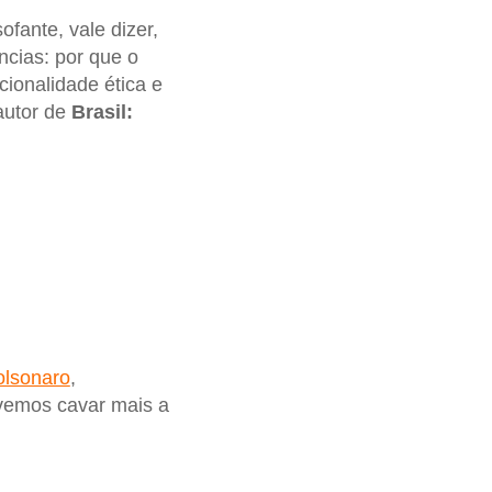
fante, vale dizer,
cias: por que o
cionalidade ética e
 autor de
Brasil:
olsonaro
,
evemos cavar mais a