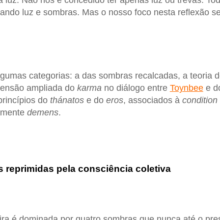
 luz. Não nos é concedido ter apenas luz ou trevas. To
ando luz e sombras. Mas o nosso foco nesta reflexão s
gumas categorias: a das sombras recalcadas, a teoria d
eensão ampliada do
karma
no diálogo entre
Toynbee
e do
princípios do
thánatos
e do
eros
, associados à
conditio
amente
demens
.
 reprimidas pela consciência coletiva
eira é dominada por quatro sombras que nunca até o pre