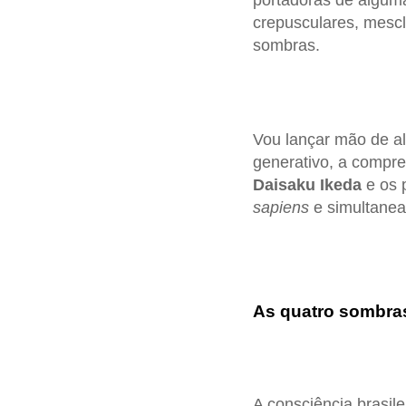
portadoras de alguma
crepusculares, mescl
sombras.
Vou lançar mão de al
generativo, a compr
Daisaku Ikeda
e os 
sapiens
e simultane
As quatro sombras
A consciência brasil