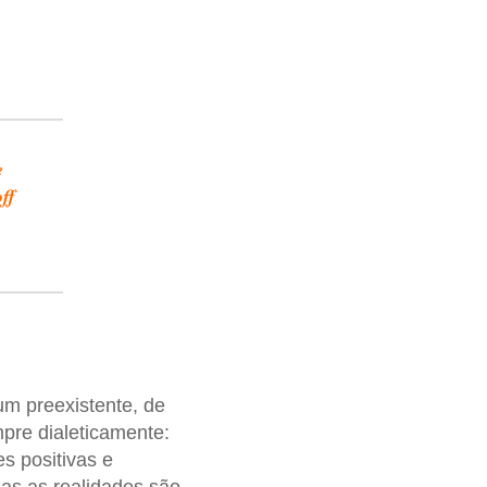
e
ff
um preexistente, de
pre dialeticamente:
s positivas e