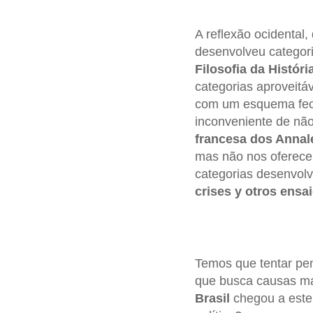
A reflexão ocidental,
desenvolveu categoria
Filosofia da Históri
categorias aproveitá
com um esquema fecu
inconveniente de não 
francesa dos Annal
mas não nos ofereceu
categorias desenvol
crises y otros ensa
Temos que tentar pen
que busca causas mai
Brasil
chegou a este 