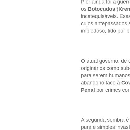
Pior ainda foi a guer
os
Botocudos
(
Kre
incatequisáveis. Ess
cujos antepassados 
impiedoso, tido por 
O atual governo, de 
originários como sub
para serem humanos e
abandono face à
Cov
Penal
por crimes con
A segunda sombra é 
pura e simples invasão