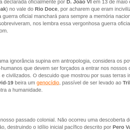
ra declarada oficialmente por
D. João VI
em 13 de maio 
nak
) no vale do
Rio Doce
, por acharem que eram incivili
a guerra oficial manchará para sempre a memória nacio
sobreviveram, nos lembra essa vergonhosa guerra ofici
bom.
uma ignorância supina em antropologia, considera os p
-humanos que devem ser forçados a entrar nos nossos c
 civilizados. O descuido que mostrou por suas terras i
id-19
beira um
genocídio
, passível de ser levado ao
Tr
tra a humanidade.
nosso passado colonial. Não ocorreu uma descoberta 
, destruindo o Idílio inicial pacífico descrito por
Pero V