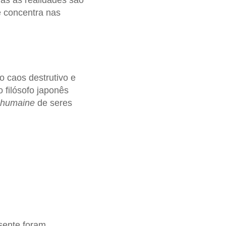
das as realidades são
e concentra nas
o caos destrutivo e
 filósofo japonês
n humaine
de seres
sente foram