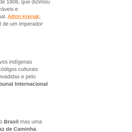
de 1808, que dizimou
záveis e
nal.
Ailton Krenak
,
al de um imperador
ovos indígenas
ódigos culturais
nvadidas e pelo
ibunal Internacional
do
Brasil
mas uma
az de Caminha
.