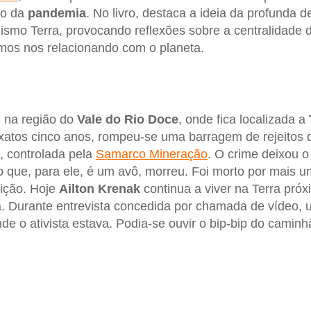
do da
pandemia
. No livro, destaca a ideia da profunda 
smo Terra, provocando reflexões sobre a centralidade 
mos nos relacionando com o planeta.
 na região do
Vale do Rio Doce
, onde fica localizada a
xatos cinco anos, rompeu-se uma barragem de rejeitos
, controlada pela
Samarco Mineração
. O crime deixou 
io que, para ele, é um avô, morreu. Foi morto por mais
uição. Hoje
Ailton Krenak
continua a viver na Terra pró
a. Durante entrevista concedida por chamada de vídeo
de o ativista estava. Podia-se ouvir o bip-bip do camin