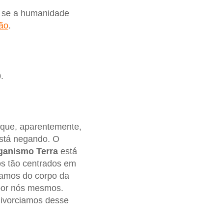
 se a humanidade
ão
.
.
 que, aparentemente,
está negando. O
ganismo Terra
está
s tão centrados em
amos do corpo da
 por nós mesmos.
divorciamos desse