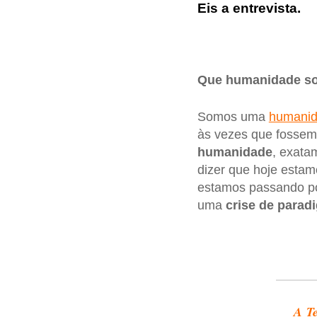
Eis a entrevista.
Que humanidade s
Somos uma
humani
às vezes que fossem 
humanidade
, exata
dizer que hoje estam
estamos passando po
uma
crise de parad
A Te