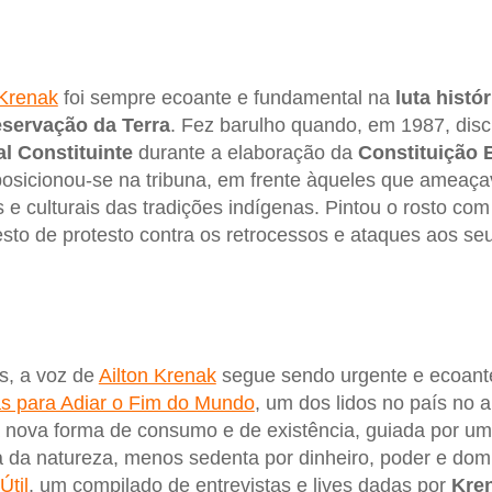
 Krenak
foi sempre ecoante e fundamental na
luta histó
servação da Terra
. Fez barulho quando, em 1987, dis
l Constituinte
durante a elaboração da
Constituição B
posicionou-se na tribuna, em frente àqueles que ameaça
os e culturais das tradições indígenas. Pintou o rosto com 
to de protesto contra os retrocessos e ataques aos seu
s, a voz de
Ailton Krenak
segue sendo urgente e ecoant
as para Adiar o Fim do Mundo
, um dos lidos no país no
 nova forma de consumo e de existência, guiada por um
da natureza, menos sedenta por dinheiro, poder e domí
Útil
, um compilado de entrevistas e lives dadas por
Kre