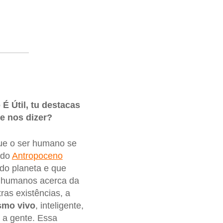
É Útil, tu destacas
e nos dizer?
que o ser humano se
 do
Antropoceno
do planeta e que
es humanos acerca da
ras existências, a
smo
vivo
, inteligente,
a a gente. Essa