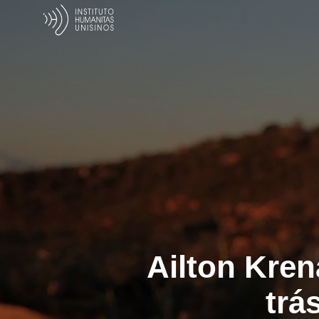
Ailton Kren
trá