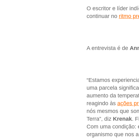
O escritor e líder in
continuar no
ritmo pr
A entrevista é de
An
“Estamos experiencia
uma parcela signific
aumento da temperat
reagindo às
ações pr
nós mesmos que som
Terra”, diz
Krenak
. 
Com uma condição: ex
organismo que nos ab