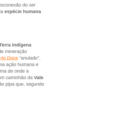
desconexão do ser
da
espécie humana
Terra Indígena
 de mineração
o
rio Doce
“anulado”,
 uma ação humana e
xima de onde a
, um caminhão da
Vale
hão pipa que, segundo