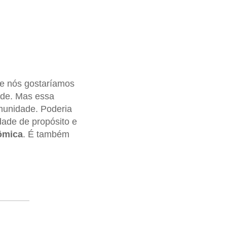
ue nós gostaríamos
ade. Mas essa
omunidade. Poderia
ade de propósito e
ômica
. É também