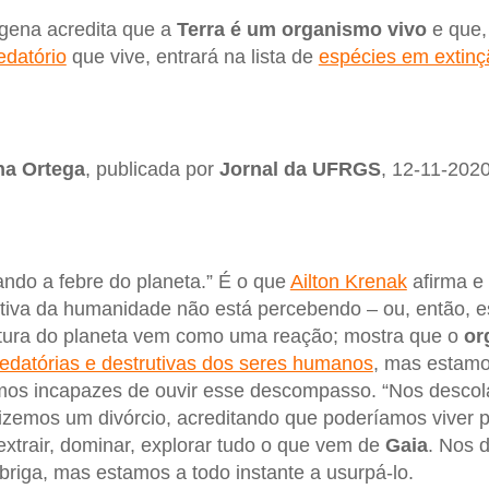
dígena acredita que a
Terra é um organismo vivo
e que,
edatório
que vive, entrará na lista de
espécies em extinç
na
Ortega
, publicada por
Jornal da UFRGS
, 12-11-2020
ndo a febre do planeta.” É o que
Ailton Krenak
afirma e
ativa da humanidade não está percebendo – ou, então, 
ura do planeta vem como uma reação; mostra que o
or
edatórias e destrutivas dos seres humanos
, mas estamo
os incapazes de ouvir esse descompasso. “Nos descol
Fizemos um divórcio, acreditando que poderíamos viver
trair, dominar, explorar tudo o que vem de
Gaia
. Nos 
riga, mas estamos a todo instante a usurpá-lo.