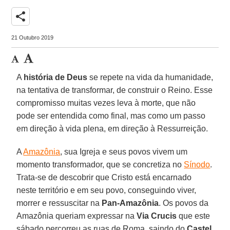
share
21 Outubro 2019
A
história de Deus
se repete na vida da humanidade,
na tentativa de transformar, de construir o Reino. Esse
compromisso muitas vezes leva à morte, que não
pode ser entendida como final, mas como um passo
em direção à vida plena, em direção à Ressurreição.
A
Amazônia
, sua Igreja e seus povos vivem um
momento transformador, que se concretiza no
Sínodo
.
Trata-se de descobrir que Cristo está encarnado
neste território e em seu povo, conseguindo viver,
morrer e ressuscitar na
Pan-Amazônia
. Os povos da
Amazônia queriam expressar na
Via Crucis
que este
sábado percorreu as ruas de Roma, saindo do
Castel