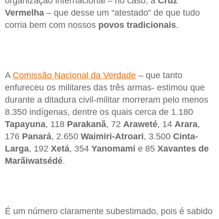
organização internacional – no caso, a
Cruz
Vermelha
– que desse um “atestado” de que tudo
corria bem com nossos
povos tradicionais
.
A
Comissão Nacional da Verdade
– que tanto
enfureceu os militares das três armas- estimou que
durante a ditadura civil-militar morreram pelo menos
8.350 indígenas, dentre os quais cerca de 1.180
Tapayuna
, 118
Parakanã
, 72
Araweté
, 14
Arara
,
176
Panará
, 2.650
Waimiri-Atroari
, 3.500
Cinta-
Larga
, 192
Xetá
, 354
Yanomami
e 85
Xavantes de
Marãiwatsédé
.
É um número claramente subestimado, pois é sabido