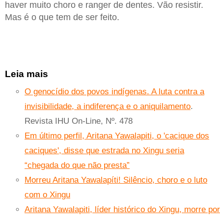
haver muito choro e ranger de dentes. Vão resistir.
Mas é o que tem de ser feito.
Leia mais
O genocídio dos povos indígenas. A luta contra a
invisibilidade, a indiferença e o aniquilamento
.
Revista IHU On-Line, Nº. 478
Em último perfil, Aritana Yawalapiti, o 'cacique dos
caciques', disse que estrada no Xingu seria
“chegada do que não presta”
Morreu Aritana Yawalapíti! Silêncio, choro e o luto
com o Xingu
Aritana Yawalapiti, líder histórico do Xingu, morre por