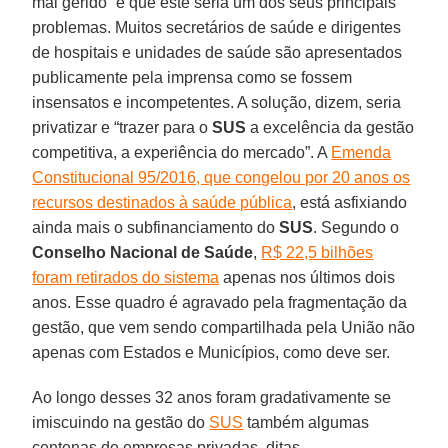
mal gerido” e que este seria um dos seus principais
problemas. Muitos secretários de saúde e dirigentes
de hospitais e unidades de saúde são apresentados
publicamente pela imprensa como se fossem
insensatos e incompetentes. A solução, dizem, seria
privatizar e “trazer para o
SUS
a excelência da gestão
competitiva, a experiência do mercado”. A
Emenda
Constitucional 95/2016, que congelou por 20 anos os
recursos destinados à saúde pública
, está asfixiando
ainda mais o subfinanciamento do
SUS
. Segundo o
Conselho Nacional de Saúde
,
R$ 22,5 bilhões
foram retirados do sistema
apenas nos últimos dois
anos. Esse quadro é agravado pela fragmentação da
gestão, que vem sendo compartilhada pela União não
apenas com Estados e Municípios, como deve ser.
Ao longo desses 32 anos foram gradativamente se
imiscuindo na gestão do
SUS
também algumas
centenas de empresas privadas, ditas