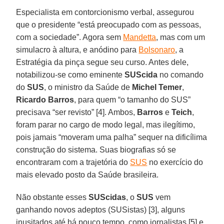
Especialista em contorcionismo verbal, assegurou
que o presidente “está preocupado com as pessoas,
com a sociedade”. Agora sem
Mandetta
, mas com um
simulacro à altura, e anódino para
Bolsonaro
, a
Estratégia da pinça segue seu curso. Antes dele,
notabilizou-se como eminente
SUScida
no comando
do
SUS
, o ministro da Saúde de
Michel Temer
,
Ricardo
Barros
, para quem “o tamanho do SUS”
precisava “ser revisto” [4]. Ambos,
Barros
e
Teich
,
foram parar no cargo de modo legal, mas ilegítimo,
pois jamais “moveram uma palha” sequer na dificílima
construção do sistema. Suas biografias só se
encontraram com a trajetória do
SUS
no exercício do
mais elevado posto da Saúde brasileira.
Não obstante esses
SUScidas
, o
SUS
vem
ganhando novos adeptos (SUSistas) [3], alguns
inusitados até há pouco tempo, como jornalistas [5] e