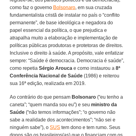
como faz o governo
Bolsonaro
, em sua cruzada
fundamentalista cristã de instalar no país o “conflito
permanente”, de base ideológica e negadora do
papel essencial da política, o que prejudica e
atrapalha muito a elaboração e implementação de
políticas públicas produtoras e protetoras de direitos.
Inclusive o direito à saúde. A propósito, vale enfatizar
sempre: “Saúde é democracia. Democracia é saúde”,
como repetia
Sérgio
Arouca
e como instaurou a
8ª
Conferência Nacional de Saúde
(1986) e reiterou
sua 16ª edição, realizada em 2019.
Ao contrário do que pensam
Bolsonaro
(“eu tenho a
caneta”; “quem manda sou eu”) e seu
ministro da
Saúde
(“não temos informações”; “o governo não
sabe a realidade dos acontecimentos”; “não sei e
ninguém sabe”), o
SUS
tem dono e tem rumo. Seus
donos são os brasileiros(as) que o financiam com os