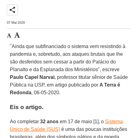
share
07 Mai 2020
"Ainda que subfinanciado o sistema vem resistindo à
pandemia e, sobretudo, aos ataques brutais que lhe
são desferidos sem cessar a partir do Palácio do
Planalto e da Esplanada dos Ministérios", escreve
Paulo Capel Narvai
, professor titular sênior de Saúde
Pública na USP, em artigo publicado por
A Terra é
Redonda
, 06-05-2020.
Eis o artigo
.
Ao completar
32 anos
em 17 de maio [1], o
Sistema
Único de Saúde (SUS)
é uma das poucas instituições
brasileiras, além dos símbolos pátrios e da moeda