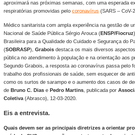
aproximará nas próximas semanas, com uma esperada ex
respiratórias promovidas pelo
coronavírus
(SARS – CoV-2
Médico sanitarista com ampla experiência na gestão de u
Nacional de Saúde Pública Sérgio Arouca (
ENSP/Fiocruz
Brasileira para a Qualidade do Cuidado e Segurança do P
(
SOBRASP
),
Grabois
destaca os mais diversos aspectos
pública no atendimento à população e na orientação aos p
Segundo Grabois, a resposta ao coronavírus passa pelo f
trabalho dos profissionais de saúde, sem esquecer de ant
como os surtos de sarampo e o aumento dos casos de den
de
Bruno C. Dias
e
Pedro Martins
, publicada por
Associ
Coletiva
(Abrasco), 12-03-2020.
Eis a entrevista.
Quais devem ser as principais diretrizes a orientar pro