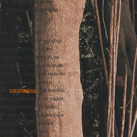
ial de UPAs, bem como
 e estruturas da Atenção
odem acontecer em
. É preciso que consigamos
os agudos graves sejam
 cadeia de transmissão na
ortalecidas, ampliando suas
egração no âmbito da rede de
ção e educação sobre o
novo
coronavírus
. Da mesma
ília
, profissionais de saúde
ar adequadamente as mãos;
om sintomas respiratórios e
s pacientes que estejam
os devem ser testados.