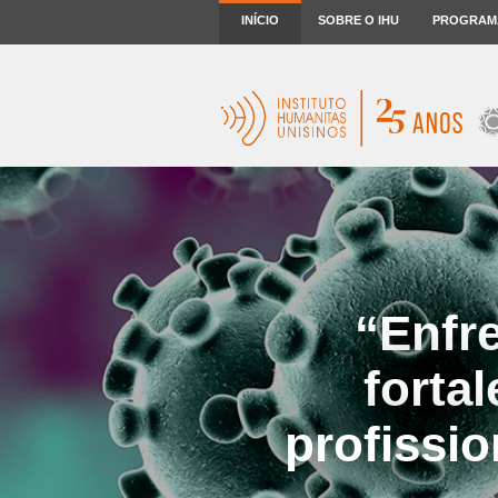
INÍCIO
SOBRE O IHU
PROGRAM
“Enfre
forta
profissio