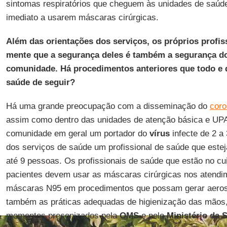
sintomas respiratórios que cheguem às unidades de saúd
imediato a usarem máscaras cirúrgicas.
Além das orientações dos serviços, os próprios profi
mente que a segurança deles é também a segurança do
comunidade. Há procedimentos anteriores que todo e q
saúde de seguir?
Há uma grande preocupação com a disseminação do
coro
assim como dentro das unidades de atenção básica e UP
comunidade em geral um portador do
vírus
infecte de 2 a
dos serviços de saúde um profissional de saúde que estej
até 9 pessoas. Os profissionais de saúde que estão no cu
pacientes devem usar as máscaras cirúrgicas nos atendi
máscaras N95 em procedimentos que possam gerar aero
também as práticas adequadas de higienização das mãos,
momentos preconizados pela
OMS
e pelo
Ministério da 