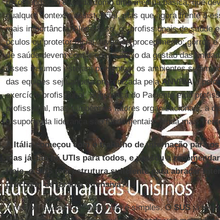
recomendação é válida como uma medida básica, que de
qualquer contexto assistencial, mas que agora frente à e
mais importância. Além disso, os profissionais de saúde e
óculos ou protetor facial, luvas de procedimento; gorros e
de saúde devem contar com o apoio da gestão das unidad
esses insumos estejam presentes; os ambientes sejam a
das equipes seja aquela preconizada pela
ANVISA
e pelos
exercício profissional. Segurança do Paciente e do profis
profissional, mas também os fatores organizacionais, a di
o suporte da liderança são fundamentais, ainda mais fren
A Itália começou com o trabalho de internação para os
mas já não há UTIs para todos, e passou a recomendar
Hoje, o SUS tem estrutura suficiente para abraçar int
precisem de terapia intensiva?
A resposta a essa pergunta não é simples. O
SUS
já vive 