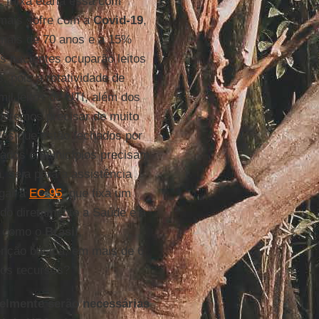
, faixa etária essa com
mais sofre com a
Covid-19
,
 mais de 70 anos e a 15%
s pacientes ocuparão leitos
 pois a rotatividade de
il leitos de UTI, além dos
oderemos precisar de muito
ros que estão fechados por
tados e municípios precisam
a
, seja para a assistência
ogar a
EC 95
, que fixa um
ndo diretamente a Saúde e a
 como o
Brasil
,
enção básica, em mais de 6
vos recursos?
elmente serão necessárias