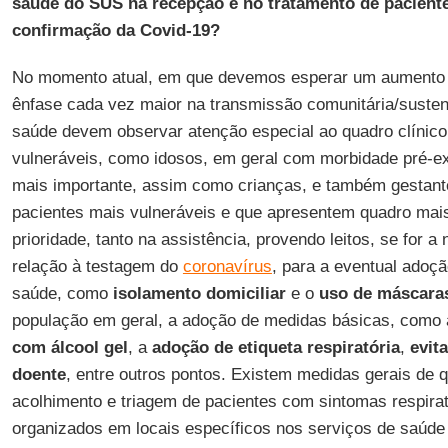
saúde do SUS na recepção e no tratamento de pacient
confirmação da Covid-19?
No momento atual, em que devemos esperar um aumento 
ênfase cada vez maior na transmissão comunitária/sustent
saúde devem observar atenção especial ao quadro clínico 
vulneráveis, como idosos, em geral com morbidade pré-exi
mais importante, assim como crianças, e também gestant
pacientes mais vulneráveis e que apresentem quadro mai
prioridade, tanto na assistência, provendo leitos, se for 
relação à testagem do
coronavírus
, para a eventual adoçã
saúde, como
isolamento domiciliar
e o
uso de máscaras
população em geral, a adoção de medidas básicas, como
com álcool gel
, a
adoção de etiqueta respiratória
,
evit
doente
, entre outros pontos. Existem medidas gerais de 
acolhimento e triagem de pacientes com sintomas respirat
organizados em locais específicos nos serviços de saúde