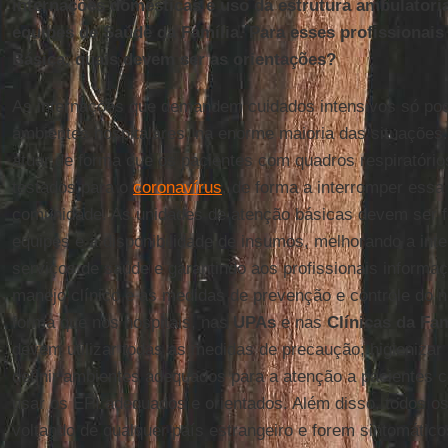
internações domésticas e uso da estrutura ambulator
equipes de Saúde da Família. Para esses profissionais
Básica, quais devem ser as orientações?
As internações que demandem cuidados intensivos só p
ambientes hospitalares, na enorme maioria das situações
atuar de forma que os pacientes com quadros respiratóri
testados para o
coronavírus
, de forma a interromper essa
comunidade. As unidades de atenção básicas devem ser f
equipes e a disponibilidade de insumos, melhorando a int
serviços de saúde e garantindo aos profissionais informa
manejo clínico e as medidas de prevenção e controle do 
forma que nos hospitais, nas
UPAs
e nas
Clínicas da Fam
devem utilizar todas as medidas de precaução; higieniz
definir ambientes adequados para a atenção a pacientes c
usar os EPI adequados e orientados. Além disso, todos o
voltando de qualquer país estrangeiro e forem sintomátic