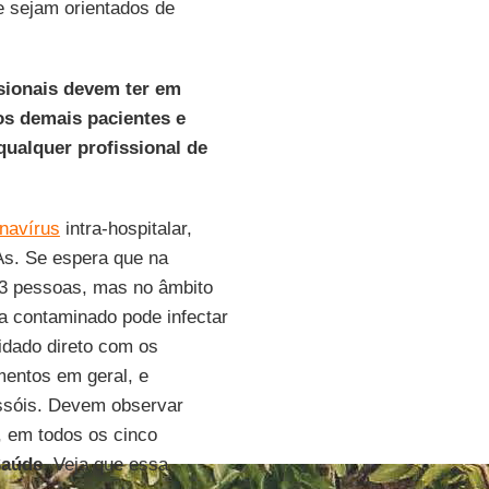
e sejam orientados de
ssionais devem ter em
s demais pacientes e
ualquer profissional de
navírus
intra-hospitalar,
As. Se espera que na
 3 pessoas, mas no âmbito
a contaminado pode infectar
idado direto com os
mentos em geral, e
ssóis. Devem observar
 em todos os cinco
Saúde
. Veja que essa