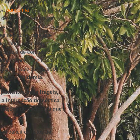
ve ser observada em
ssa
pandemia
, ganha ainda
 de apoio devem utilizar
 aventais. Os profissionais
es de saúde, para que
dequados e a composição
 órgãos de controle do
sional depende de cada
sponibilidade de recursos e
te a uma
epidemia
.
 pacientes mais frágeis,
 a internação doméstica.
ernações de pacientes que
um déficit de leitos de