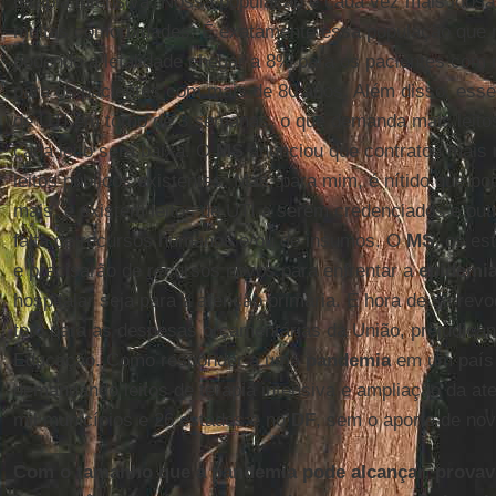
terapia intensiva. Nossa população é cada vez mais idosa
muitas comorbidades. É exatamente essa população que 
podendo a letalidade chegar a 8% para os pacientes com
para os pacientes com mais de 80 anos. Além disso, esse
de UTI em torno de 3 semanas, o que demanda mais leitos,
cada leito será baixa. O
MS
anunciou que contratou mais m
leitos públicos existentes. Mas, para mim, é nítido que p
mais, e existem leitos de UTI a serem credenciados e out
falta de recursos humanos e/ou de insumos. O
MS
, os es
e precisarão de recursos novos para enfrentar a
epidemi
hospitalar seja para a atenção primária. É hora de se rev
teto para as despesas orçamentárias da União, prejudica
Educação. Como responder a uma
pandemia
em um país
demandando leitos de terapia intensiva e ampliação da at
mil municípios e 26 estados e no
DF
, sem o aporte de no
Com o tamanho que a pandemia pode alcançar, provav