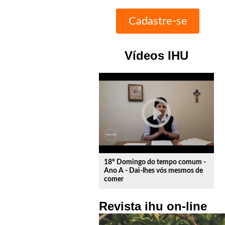
Vídeos IHU
play_circle_outline
18º Domingo do tempo comum -
Ano A - Dai-lhes vós mesmos de
comer
Revista ihu on-line