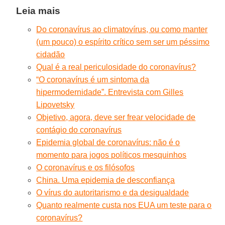
Leia mais
Do coronavírus ao climatovírus, ou como manter
(um pouco) o espírito crítico sem ser um péssimo
cidadão
Qual é a real periculosidade do coronavírus?
“O coronavírus é um sintoma da
hipermodernidade”. Entrevista com Gilles
Lipovetsky
Objetivo, agora, deve ser frear velocidade de
contágio do coronavírus
Epidemia global de coronavírus: não é o
momento para jogos políticos mesquinhos
O coronavírus e os filósofos
China. Uma epidemia de desconfiança
O vírus do autoritarismo e da desigualdade
Quanto realmente custa nos EUA um teste para o
coronavírus?