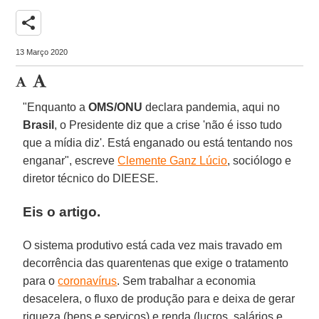
share
13 Março 2020
"Enquanto a
OMS/ONU
declara pandemia, aqui no
Brasil
, o Presidente diz que a crise 'não é isso tudo
que a mídia diz'. Está enganado ou está tentando nos
enganar", escreve
Clemente Ganz Lúcio
, sociólogo e
diretor técnico do DIEESE.
Eis o artigo.
O sistema produtivo está cada vez mais travado em
decorrência das quarentenas que exige o tratamento
para o
coronavírus
. Sem trabalhar a economia
desacelera, o fluxo de produção para e deixa de gerar
riqueza (bens e serviços) e renda (lucros, salários e