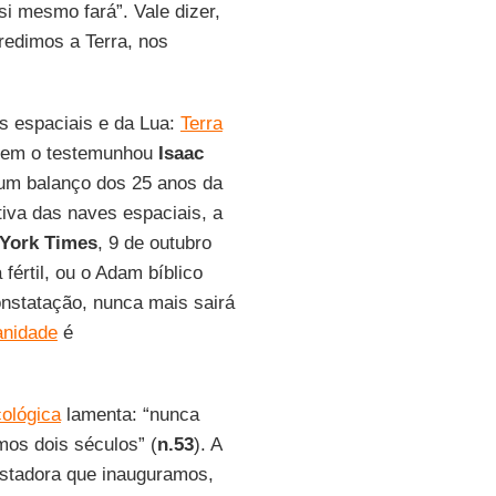
i mesmo fará”. Vale dizer,
redimos a Terra, nos
s espaciais e da Lua:
Terra
Bem o testemunhou
Isaac
 um balanço dos 25 anos da
tiva das naves espaciais, a
York Times
, 9 de outubro
a fértil, ou o Adam bíblico
constatação, nunca mais sairá
anidade
é
cológica
lamenta: “nunca
os dois séculos” (
n.53
). A
stadora que inauguramos,