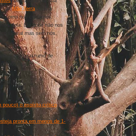
mites
, de cuidado por sua
has da
Mãe Terra
, mas a
sim como nos cuidamos,
amos dela. Ela pode não nos
paço sideral mas sem nós,
odemos mudar o rumo de
 propósito.
pouco) o espírito crítico
esteja pronta em menos de 1-