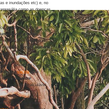
cas e inundações etc) e, no
a represália como as doenças
ico grande naturalista
umana vier a falhar
”
nsensata e demente; pode-
aniquilação da
raça humana
;
ades” (p. 246).
ignados, deixem de combater
mente uma
vacina
para
ém de um
desastre
ana
, com um incalculável
ntes. Ela suplica uma