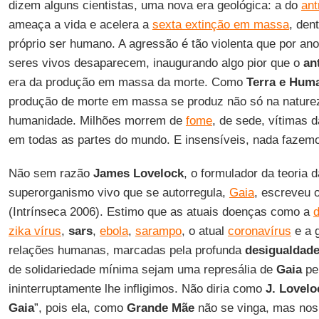
dizem alguns cientistas, uma nova era geológica: a do
an
ameaça a vida e acelera a
sexta extinção em massa
, den
próprio ser humano. A agressão é tão violenta que por an
seres vivos desaparecem, inaugurando algo pior que o
an
era da produção em massa da morte. Como
Terra e Hum
produção de morte em massa se produz não só na natureza
humanidade. Milhões morrem de
fome
, de sede, vítimas d
em todas as partes do mundo. E insensíveis, nada fazem
Não sem razão
James Lovelock
, o formulador da teoria 
superorganismo vivo que se autorregula,
Gaia
, escreveu o
(Intrínseca 2006). Estimo que as atuais doenças como a
zika vírus
,
sars
,
ebola
,
sarampo
, o atual
coronavírus
e a 
relações humanas, marcadas pela profunda
desigualdade/
de solidariedade mínima sejam uma represália de
Gaia
pe
ininterruptamente lhe infligimos. Não diria como
J. Lovelo
Gaia
”, pois ela, como
Grande Mãe
não se vinga, mas nos 