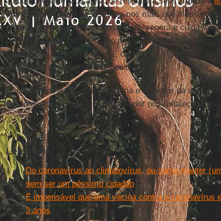
atitude diferente face a ela: de respeito a seus
ritmos
e
li
sustentabilidade
e de sentirmo-nos mais que filhos e fil
própria
Terra
que sente, pensa, ama, venera e cuida. As
devemos cuidar dela. Ela não precisa de nós. Nós precis
querer mais sobre sua face. E continuará a girar pelo es
porque fomos ecocidas e genocidas.
Como somos seres de inteligência e amantes da vida, p
nosso destino. Que o Espírito Criador nos fortaleça nesse
Leia mais
Do coronavírus ao climatovírus, ou como manter (um 
sem ser um péssimo cidadão
É impensável que uma vacina contra o coronavírus 
3 anos