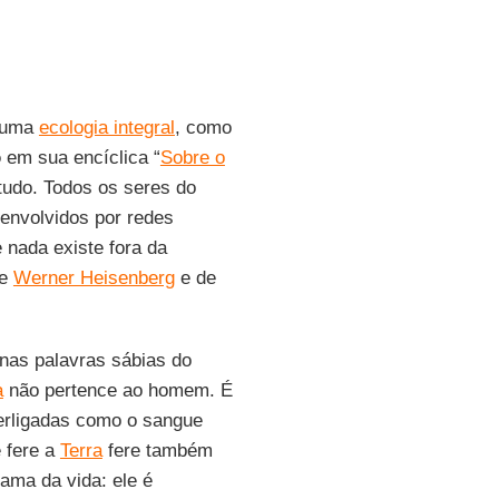
m uma
ecologia integral
, como
o
em sua encíclica “
Sobre o
tudo. Todos os seres do
envolvidos por redes
 nada existe fora da
de
Werner Heisenberg
e de
as palavras sábias do
a
não pertence ao homem. É
terligadas como o sangue
e fere a
Terra
fere também
ama da vida: ele é