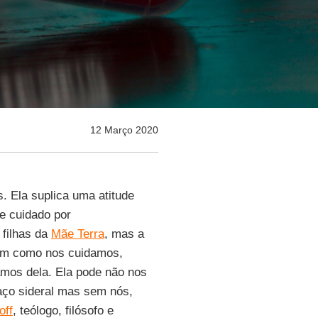
12 Março 2020
 Ela suplica uma atitude
de cuidado por
 filhas da
Mãe Terra
, mas a
sim como nos cuidamos,
amos dela. Ela pode não nos
paço sideral mas sem nós,
off
, teólogo, filósofo e