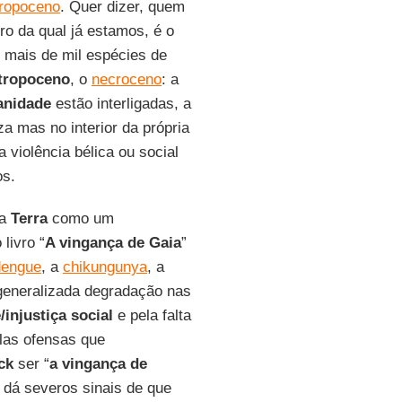
tropoceno
. Quer dizer, quem
tro da qual já estamos, é o
o mais de mil espécies de
tropoceno
, o
necroceno
: a
anidade
estão interligadas, a
 mas no interior da própria
a violência bélica ou social
os.
da
Terra
como um
 livro “
A vingança de Gaia
”
dengue
, a
chikungunya
, a
generalizada degradação nas
injustiça social
e pela falta
las ofensas que
ck
ser “
a vingança de
dá severos sinais de que