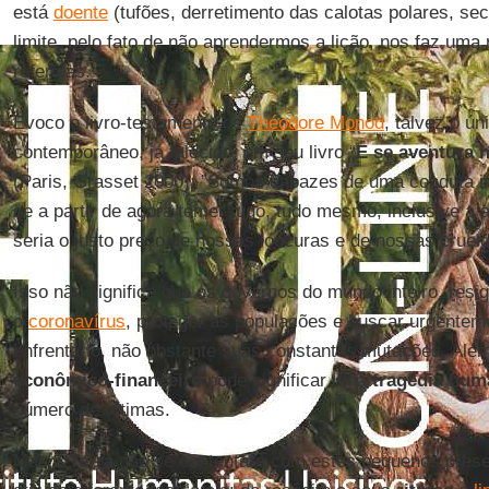
está
doente
(tufões, derretimento das calotas polares, se
limite, pelo fato de não aprendermos a lição, nos faz um
referidas.
Evoco o livro-testamento de
Théodore Monod
, talvez o ún
contemporâneo, já falecido, em seu livro “
E se aventura h
(Paris, Grasset 2000): ”Somos capazes de uma conduta i
se a partir de agora temer tudo, tudo mesmo, inclusive a 
seria o justo preço de nossas loucuras e de nossas crueld
Isso não significa que os governos do mundo inteiro, res
o
coronavírus
, proteger as populações e buscar urgente
enfrentá-lo, não obstante suas constantes mutações. Al
econômico-financeiro
pode significar uma
tragédia hum
número de vítimas.
Mas a
Terra
não se contentará com estes pequenos prese