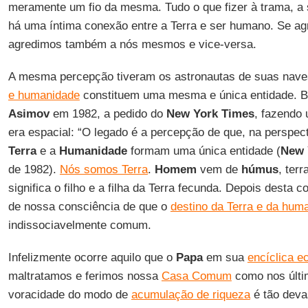
meramente um fio da mesma. Tudo o que fizer à trama, a s
há uma íntima conexão entre a Terra e ser humano. Se ag
agredimos também a nós mesmos e vice-versa.
A mesma percepção tiveram os astronautas de suas nave
e humanidade
constituem uma mesma e única entidade. 
Asimov
em 1982, a pedido do
New York Times
, fazendo
era espacial: “O legado é a percepção de que, na perspec
Terra
e a
Humanidade
formam uma única entidade (
New 
de 1982).
Nós somos Terra
.
Homem
vem de
húmus
, terr
significa o filho e a filha da Terra fecunda. Depois desta 
de nossa consciência de que o
destino da Terra e da hum
indissociavelmente comum.
Infelizmente ocorre aquilo que o
Papa
em sua
encíclica e
maltratamos e ferimos nossa
Casa Comum
como nos últim
voracidade do modo de
acumulação de riqueza
é tão deva