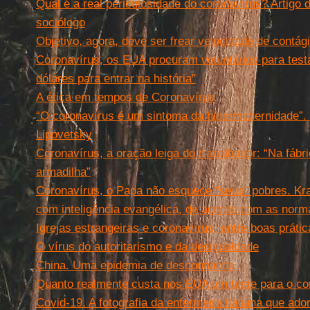
Qual é a real periculosidade do coronavírus? Artigo d
sociólogo
Objetivo, agora, deve ser frear velocidade de contág
Coronavírus, os EUA procuram voluntários para testa
dólares para entrar na história”
A ética em tempos de Coronavírus
“O coronavírus é um sintoma da hipermodernidade”. 
Lipovetsky
Coronavírus, a oração leiga do trabalhador: “Na fáb
armadilha”
Coronavírus, o Papa não esquece “seus” pobres. Kr
com inteligência evangélica, de acordo com as norm
Igrejas estrangeiras e coronavírus, entre boas prátic
O vírus do autoritarismo e da desigualdade
China. Uma epidemia de desconfiança
Quanto realmente custa nos EUA um teste para o co
Covid-19. A fotografia da enfermeira italiana que a