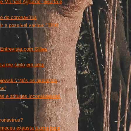
e Michael Agliardo, jesuíta e
io do coronavírus
r a possível vacina: “1100
Entrevista com Gilles
rica me sinto em uma
ajewski: “Nós os ajudamos
as”
as e atitudes inconsistentes
ronavírus?
dormeceu exausta a uma hora