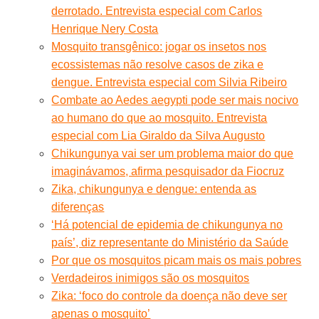
derrotado. Entrevista especial com Carlos
Henrique Nery Costa
Mosquito transgênico: jogar os insetos nos
ecossistemas não resolve casos de zika e
dengue. Entrevista especial com Silvia Ribeiro
Combate ao Aedes aegypti pode ser mais nocivo
ao humano do que ao mosquito. Entrevista
especial com Lia Giraldo da Silva Augusto
Chikungunya vai ser um problema maior do que
imaginávamos, afirma pesquisador da Fiocruz
Zika, chikungunya e dengue: entenda as
diferenças
‘Há potencial de epidemia de chikungunya no
país’, diz representante do Ministério da Saúde
Por que os mosquitos picam mais os mais pobres
Verdadeiros inimigos são os mosquitos
Zika: ‘foco do controle da doença não deve ser
apenas o mosquito’