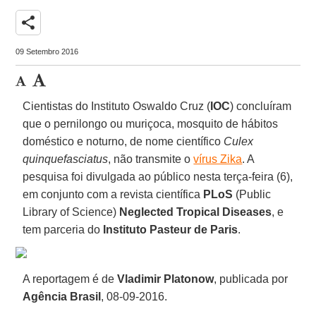
share
09 Setembro 2016
Cientistas do Instituto Oswaldo Cruz (
IOC
) concluíram
que o pernilongo ou muriçoca, mosquito de hábitos
doméstico e noturno, de nome científico
Culex
quinquefasciatus
, não transmite o
vírus Zika
. A
pesquisa foi divulgada ao público nesta terça-feira (6),
em conjunto com a revista científica
PLoS
(Public
Library of Science)
Neglected Tropical Diseases
, e
tem parceria do
Instituto Pasteur de Paris
.
A reportagem é de
Vladimir Platonow
, publicada por
Agência Brasil
, 08-09-2016.