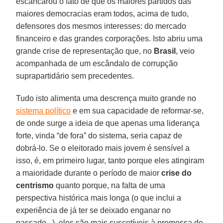
escancarou o fato de que os maiores partidos das
maiores democracias eram todos, acima de tudo,
defensores dos mesmos interesses: do mercado
financeiro e das grandes corporações. Isto abriu uma
grande crise de representação que, no
Brasil
, veio
acompanhada de um escândalo de corrupção
suprapartidário sem precedentes.
Tudo isto alimenta uma descrença muito grande no
sistema político
e em sua capacidade de reformar-se,
de onde surge a ideia de que apenas uma liderança
forte, vinda “de fora” do sistema, seria capaz de
dobrá-lo. Se o eleitorado mais jovem é sensível a
isso, é, em primeiro lugar, tanto porque eles atingiram
a maioridade durante o período de maior
crise do
centrismo
quanto porque, na falta de uma
perspectiva histórica mais longa (o que inclui a
experiência de já ter se deixado enganar no
passado...), eles são mais suscetíveis à promessa de