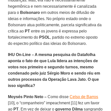
mudanças. Mas, ela não é necessariamente
hegemônica e nem necessariamente é canalizada
para o
Bolsonaro
em outros meios de difusão de
ideias e informações. No próprio estado onde o
Bolsonaro atua politicamente, parcela significativa da
crítica ao
PT
entre os jovens é expressa pelo
fortalecimento do
PSOL
, partido no extremo oposto
do espectro político das ideias do Bolsonaro.
IHU On-Line – A mesma pesquisa do Datafolha
aponta o fato de que Lula lidera as intenções de
votos nos primeiro e segundo turnos, mesmo
condenado pelo juiz Sérgio Moro e sendo réu em
outros processos da Operação Lava Jato. O que
isso significa?
Moysés Pinto Neto –
Como disse
Celso de Barros
[10], o “companheiro” impeachment [11] fez um favor
ao
PT
. Em vez de deixar o
governo Dilma
sangrando