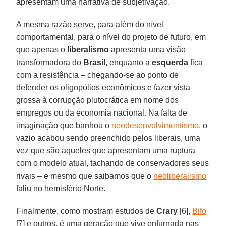
apresentam uma narrativa de subjetivação.
A mesma razão serve, para além do nível
comportamental, para o nível do projeto de futuro, em
que apenas o
liberalismo
apresenta uma visão
transformadora do
Brasil
, enquanto a
esquerda
fica
com a resistência – chegando-se ao ponto de
defender os oligopólios econômicos e fazer vista
grossa à corrupção plutocrática em nome dos
empregos ou da economia nacional. Na falta de
imaginação que banhou o
neodesenvolvimentismo
, o
vazio acabou sendo preenchido pelos liberais, uma
vez que são aqueles que apresentam uma ruptura
com o modelo atual, tachando de conservadores seus
rivais – e mesmo que saibamos que o
neoliberalismo
faliu no hemisfério Norte.
Finalmente, como mostram estudos de
Crary
[6],
Bifo
[7] e outros, é uma geração que vive enfurnada nas