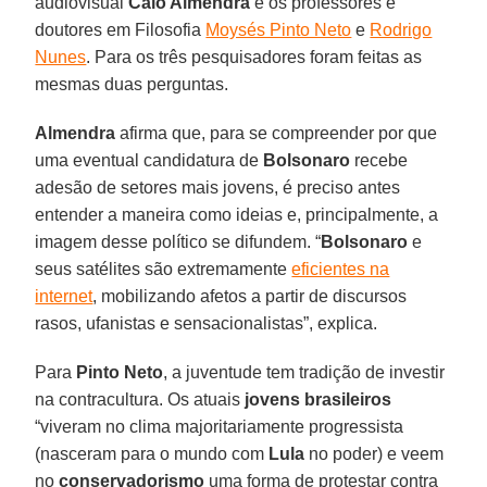
audiovisual
Caio Almendra
e os professores e
doutores em Filosofia
Moysés Pinto Neto
e
Rodrigo
Nunes
. Para os três pesquisadores foram feitas as
mesmas duas perguntas.
Almendra
afirma que, para se compreender por que
uma eventual candidatura de
Bolsonaro
recebe
adesão de setores mais jovens, é preciso antes
entender a maneira como ideias e, principalmente, a
imagem desse político se difundem. “
Bolsonaro
e
seus satélites são extremamente
eficientes na
internet
, mobilizando afetos a partir de discursos
rasos, ufanistas e sensacionalistas”, explica.
Para
Pinto Neto
, a juventude tem tradição de investir
na contracultura. Os atuais
jovens brasileiros
“viveram no clima majoritariamente progressista
(nasceram para o mundo com
Lula
no poder) e veem
no
conservadorismo
uma forma de protestar contra