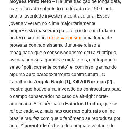
Moysés Pinto Neto
– Há uma tradição de longa data,
mas reforçada sobretudo na década de 1960, pela
qual a juventude investe na contracultura. Esses
jovens viveram no clima majoritariamente
progressista (nasceram para o mundo com
Lula
no
poder) e veem no
conservadorismo
uma forma de
protestar contra o sistema. Junte-se a isso a
repaginada que o conservadorismo deu a si próprio,
associando-se a gamers e metaleiros, contrapondo-
se ao "politicamente correto" e, com isso, ganhando
alguma aura paradoxalmente contracultural. O
trabalho de
Angela Nagle
[1],
Kill All Normies
[2] ,
mostra que houve uma inversão da contracultura para
o campo conservador no caso da alt-right norte-
americana. A influência do
Estados Unidos
, que se
reflete cada vez mais nas
guerras culturais
online
brasileiras, faz com que o fenômeno se reproduza por
aqui. A
juventude
é cheia de energia e vontade de