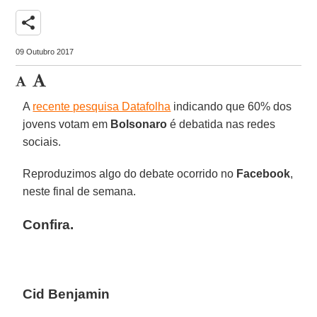
share
09 Outubro 2017
A
recente pesquisa Datafolha
indicando que 60% dos
jovens votam em
Bolsonaro
é debatida nas redes
sociais.
Reproduzimos algo do debate ocorrido no
Facebook
,
neste final de semana.
Confira.
Cid Benjamin