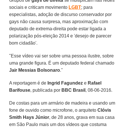
Grupos de
gays de direita
se multiplicam nas redes
sociais e criticam movimento
LGBT
; para
especialistas, adoção de discurso conservador por
gays não causa surpresa, mas aproximação com
deputado de extrema-direita pode estar ligada a
polarização pós-eleição 2014 e 'desejo de parecer
bom cidadão'.
"Esse vídeo vai ser sobre uma pessoa ilustre, sobre
uma grande figura. É um deputado federal chamado
Jair Messias Bolsonaro
."
A reportagem é de
Ingrid Fagundez
e
Rafael
Barifouse
, publicada por
BBC Brasil
, 08-06-2016.
De costas para um armário de madeira e usando um
fone de ouvido como microfone, o arquiteto
Clóvis
Smith Hays Júnior
, de 28 anos, grava em sua casa
em São Paulo mais um dos vídeos que costuma