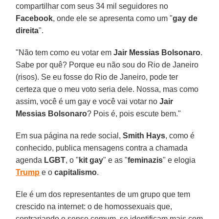
compartilhar com seus 34 mil seguidores no
Facebook
, onde ele se apresenta como um "
gay de
direita
".
"Não tem como eu votar em
Jair Messias Bolsonaro
.
Sabe por quê? Porque eu não sou do Rio de Janeiro
(risos). Se eu fosse do Rio de Janeiro, pode ter
certeza que o meu voto seria dele. Nossa, mas como
assim, você é um gay e você vai votar no
Jair
Messias Bolsonaro
? Pois é, pois escute bem."
Em sua página na rede social,
Smith Hays
, como é
conhecido, publica mensagens contra a chamada
agenda
LGBT
, o "
kit gay
" e as "
feminazis
" e elogia
Trump
e o
capitalismo
.
Ele é um dos representantes de um grupo que tem
crescido na internet: o de homossexuais que,
contrariando o senso comum, se identificam mais com