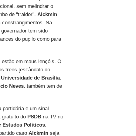
acional, sem melindrar o
mbo de "traidor".
Alckmin
 constrangimentos. Na
o governador tem sido
hances do pupilo como para
s estão em maus lençóis. O
os trens [escândalo do
a
Universidade de Brasília
.
cio Neves
, também tem de
partidária e um sinal
 gratuito do
PSDB
na TV no
de Estudos Políticos
,
partido caso
Alckmin
seja