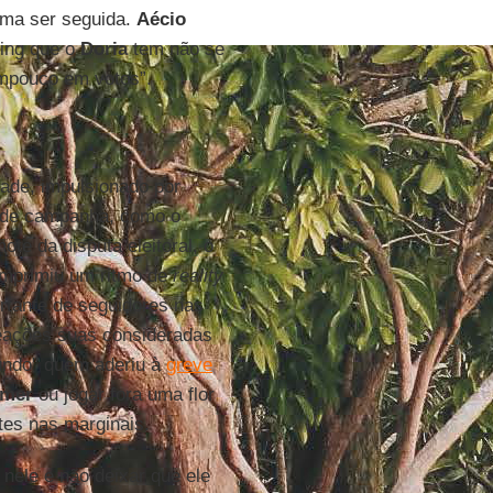
tuma ser seguida.
Aécio
ting que o
Doria
tem não se
ampouco em votos”.
ade, impulsionado por
 de campanha, como o
e da disputa eleitoral, o
imprimiu um ritmo de
reality
rtante de seguidores nas
reações suas consideradas
undo" quem aderiu à
greve
emer
ou jogar fora uma flor
tes nas marginais.
 nele e não deixar que ele