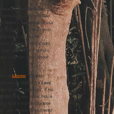
ederal do Pernambuco
,
 empresário” usado em
São
 do
Norte
e
Nordeste
. “Essa
 ao que ele considera como
Mas outra parcela da
maior presença do Estado],
. Logo, para obter sucesso
e que o Estado deve ajudar
smo do
lulismo
: “Quando
achment
de
Dilma
e a
Lava
aior do que o petismo”. É no
PMDB
) tem seu maior índice
 no final e março. Durante
so", que trouxe crescimento