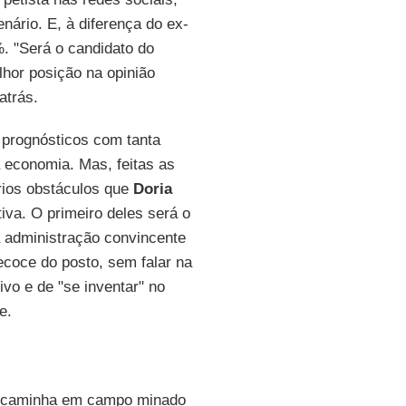
ário. E, à diferença do ex-
. "Será o candidato do
lhor posição na opinião
atrás.
r prognósticos com tanta
a economia. Mas, feitas as
ários obstáculos que
Doria
iva. O primeiro deles será o
a administração convincente
recoce do posto, sem falar na
vo e de "se inventar" no
e.
 caminha em campo minado