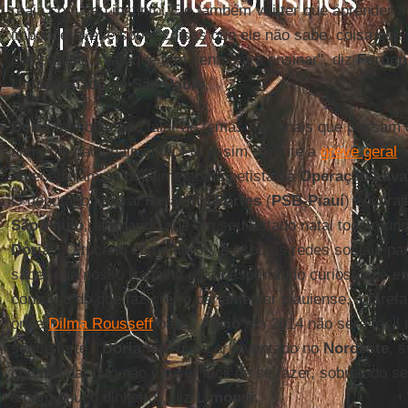
reaja com seu instinto. Ele também vai ter que aprender 
imponderável e sobre coisas que ele não sabe, coisa que
campanhas, mas que tem gente para ensinar", diz
Fernan
Universidade de São Paulo
.
Doria
tem buscado falar de temas nacionais que possam 
anti-Lula nacionalmente. Foi assim durante a
greve geral
e
antecederam ao depoimento de petista na
Operação Lava
O deputado federal
Heráclito Fortes
(
PSB-Piauí
) encora
São Paulo
, afirmando que em seu Estado natal todo mun
Doria
”. O tucano comemorou, e usou as redes sociais para
saber que nosso trabalho está despertando curiosidade e
contrário do que faz crer o parlamentar piauiense, a taref
onde
Dilma Rousseff
bateu
Aécio
em 2014 não será fácil
segue forte. "
Doria
terá que ser inventado no
Nordeste
, 
construída. Isto não vai ser fácil de se fazer, sobretudo s
e com pouco dinheiro", diz
Limongi
.