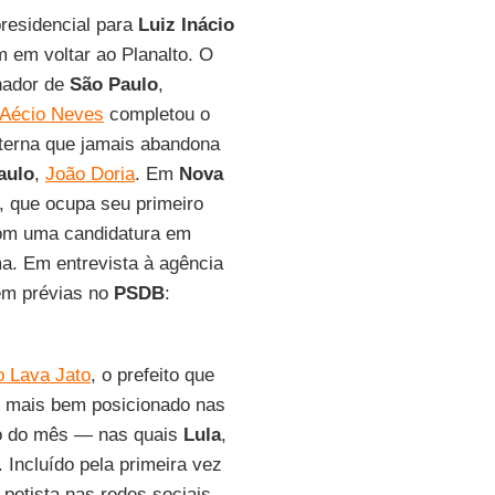
residencial para
Luiz Inácio
 em voltar ao Planalto. O
nador de
São Paulo
,
Aécio Neves
completou o
nterna que jamais abandona
aulo
,
João Doria
. Em
Nova
, que ocupa seu primeiro
 com uma candidatura em
a. Em entrevista à agência
 em prévias no
PSDB
:
 Lava Jato
, o prefeito que
o mais bem posicionado nas
 do mês — nas quais
Lula
,
 Incluído pela primeira vez
petista nas redes sociais,