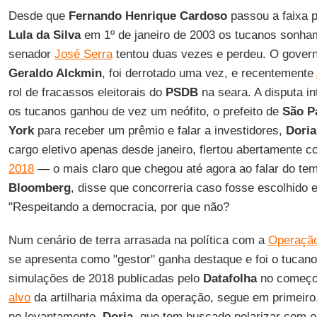
Desde que
Fernando Henrique Cardoso
passou a faixa p
Lula da Silva
em 1º de janeiro de 2003 os tucanos sonham
senador
José Serra
tentou duas vezes e perdeu. O gover
Geraldo Alckmin
, foi derrotado uma vez, e recentemente
rol de fracassos eleitorais do
PSDB
na seara. A disputa i
os tucanos ganhou de vez um neófito, o prefeito de
São P
York
para receber um prêmio e falar a investidores,
Doria
cargo eletivo apenas desde janeiro, flertou abertamente
2018
— o mais claro que chegou até agora ao falar do tem
Bloomberg
, disse que concorreria caso fosse escolhido
"Respeitando a democracia, por que não?
Num cenário de terra arrasada na política com a
Operação
se apresenta como "gestor" ganha destaque e foi o tucan
simulações de 2018 publicadas pelo
Datafolha
no começo
alvo
da artilharia máxima da operação, segue em primeiro.
no levantamento,
Doria
, que tem buscado polarizar com o 