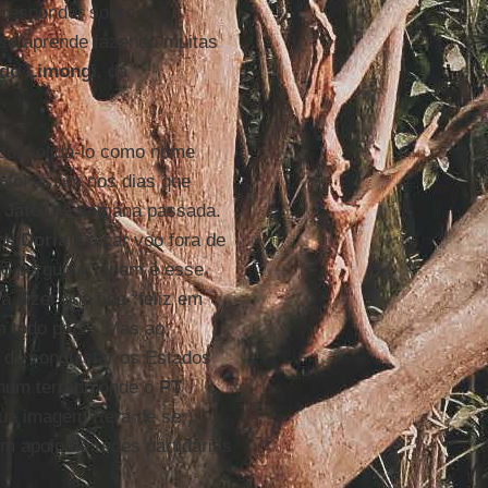
a responder sobre o
 se aprende fazendo muitas
do Limongi
, da
consolidá-lo como nome
 foi assim nos dias que
 Jato
, na semana passada.
jou
Doria
a alçar voo fora de
do pergunta “quem é esse
 dizer que fica “feliz em
m todo país”. Mas ao
a de conquistar os Estados
 num terreno onde o
PT
sua imagem (terá de ser)
em apoio de redes partidárias