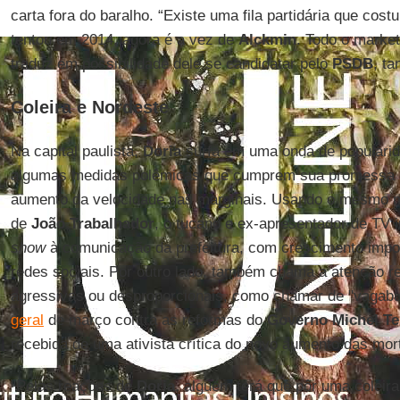
carta fora do baralho. “Existe uma fila partidária que cos
tentou em 2014, agora é a vez de
Alckmin
. Todo o marke
traduz em possibilidade dele se candidatar pelo
PSDB
, t
Coleira e Nordeste
Na capital paulista,
Doria
surfa em uma onda de popularid
algumas medidas polêmicas que cumprem sua promessa
aumento da velocidade nas marginais. Usando o mesmo mot
de
João Trabalhador
, o tucano e ex-apresentador de TV 
show
à comunicação da prefeitura, com crescimento impo
redes sociais. Por outro lado, também chama a atenção 
agressivas ou desproporcionais, como chamar de "vagab
geral
de março contra as reformas do
Governo Michel T
recebida de uma ativista crítica do novo aumento das mor
"Pelas reações de
Doria
, alguém terá que pôr uma coleira