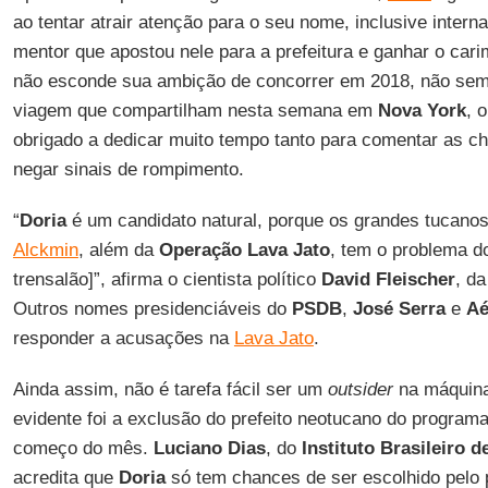
ao tentar atrair atenção para o seu nome, inclusive intern
mentor que apostou nele para a prefeitura e ganhar o cari
não esconde sua ambição de concorrer em 2018, não sem
viagem que compartilham nesta semana em
Nova York
, 
obrigado a dedicar muito tempo tanto para comentar as c
negar sinais de rompimento.
“
Doria
é um candidato natural, porque os grandes tucano
Alckmin
, além da
Operação Lava Jato
, tem o problema d
trensalão]”, afirma o cientista político
David Fleischer
, d
Outros nomes presidenciáveis do
PSDB
,
José Serra
e
Aé
responder a acusações na
Lava Jato
.
Ainda assim, não é tarefa fácil ser um
outsider
na máquina 
evidente foi a exclusão do prefeito neotucano do programa
começo do mês.
Luciano Dias
, do
Instituto Brasileiro 
acredita que
Doria
só tem chances de ser escolhido pelo 