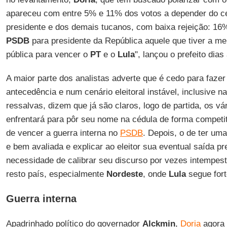
apareceu com entre 5% e 11% dos votos a depender do cen
presidente e dos demais tucanos, com baixa rejeição: 16%
PSDB
para presidente da República aquele que tiver a me
pública para vencer o
PT
e o
Lula
", lançou o prefeito dias 
A maior parte dos analistas adverte que é cedo para faze
antecedência e num cenário eleitoral instável, inclusive n
ressalvas, dizem que já são claros, logo de partida, os v
enfrentará para pôr seu nome na cédula de forma competit
de vencer a guerra interna no
PSDB
. Depois, o de ter um
e bem avaliada e explicar ao eleitor sua eventual saída p
necessidade de calibrar seu discurso por vezes intempesti
resto país, especialmente
Nordeste
, onde
Lula
segue fort
Guerra interna
Apadrinhado político do governador
Alckmin
,
Doria
agora