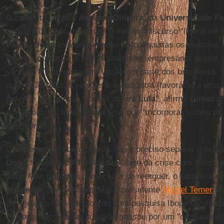
O cientista político
Adriano Oliveira
, da
Universidade F
aposta que caso mantenha o mesmo discurso “liberal de
Paulo
,
Doria
terá dificuldades de conquistas os eleitores
retórica que opõe o João trabalhador, empresário, gestor,
sendo o
PT
corrupto tem vazão em parte dos brasileiros. 
população dessas regiões é estadólotra [favorável a uma 
defende as políticas sociais da era
Lula
”, afirma
Oliveira
em âmbito nacional,
Doria
teria que “incorporar a ideia d
quem precisa”.
O professor também aponta que é preciso separar o peti
Doria
foi eleito o
PT
estava no auge da crise com o
impe
Jato
. Mas o
Lula
já começou a se reerguer, o lulismo é m
Nordeste
, por exemplo, que o presidente
Michel Temer
(
de rejeição: 67%, de acordo com pesquisa Ibope divulgada
os governos petistas a região passou por um "ciclo virtuo