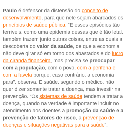
Paulo
é defensor da distensão do
conceito de
desenvolvimento
, para que nele sejam abarcados os
princípios de saúde pública
. “E esses episódios tão
terríveis, como uma epidemia dessas que é tão letal,
também trazem junto outras coisas, entre as quais a
descoberta do
valor da saúde
, de que a economia
não deve girar só em torno dos abastados e do
lucro
da ciranda financeira
, mas precisa se
preocupar
com
a população
, com o povo,
com a periferia e
com a favela
porque, caso contrário, a economia
para”, observa. E saúde, segundo o médico, não
quer dizer somente tratar a doença, mas investir na
prevenção. “Os
sistemas de saúde
tendem a tratar a
doença, quando na verdade é importante incluir no
atendimento aos doentes a
promoção da saúde e a
prevenção de fatores de risco
, a
prevenção de
doenças e situações negativas para a saúde
”.