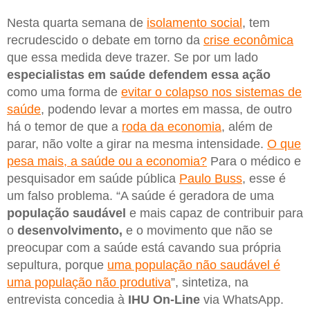
Nesta quarta semana de
isolamento social
, tem
recrudescido o debate em torno da
crise econômica
que essa medida deve trazer. Se por um lado
especialistas em saúde defendem essa ação
como uma forma de
evitar o colapso nos sistemas de
saúde
, podendo levar a mortes em massa, de outro
há o temor de que a
roda da economia
, além de
parar, não volte a girar na mesma intensidade.
O que
pesa mais, a saúde ou a economia?
Para o médico e
pesquisador em saúde pública
Paulo Buss
, esse é
um falso problema. “A saúde é geradora de uma
população saudável
e mais capaz de contribuir para
o
desenvolvimento,
e o movimento que não se
preocupar com a saúde está cavando sua própria
sepultura, porque
uma população não saudável é
uma população não produtiva
”, sintetiza, na
entrevista concedia à
IHU
On-Line
via WhatsApp.