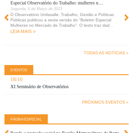
Especial Observatório do Trabalho: mulheres n…
Segunda, 6 de Março de 2023
O Observatório Unilasalle: Trabalho, Gestão e Políticas
Públicas publicou a sexta versão do "Boletim Especial
Mulheres no Mercado de Trabalho". O texto traz dad...
LEIA MAIS »
 »
TODAS AS NOTÍCIAS »
EVENTOS
18/10
XI Seminário de Observatórios
PRÓXIMOS EVENTOS »
PÁGINA ESPECIAL