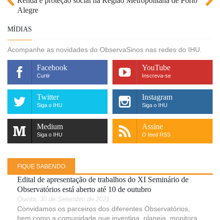
Renda e proteção social na Região Metropolitana de Porto
Alegre
MÍDIAS
Acompanhe as novidades do ObservaSinos nas redes do IHU.
Facebook
YouTube
Curtir
Inscreva-se
Twitter
Instagram
Siga o IHU
Siga o IHU
Medium
Assine
Siga o IHU
O feed RSS
FIQUE SABENDO
Edital de apresentação de trabalhos do XI Seminário de
Observatórios está aberto até 10 de outubro
Quinta, 30 de Setembro de 2021
Convidamos os parceiros dos diferentes Observatórios,
bem como a comunidade que investiga, planeja, monitora