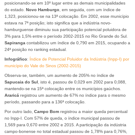
posicionando-se em 10º lugar entre as demais municipalidades
do estado.
Novo Hamburgo
, em seguida, com um índice de
1,323, posicionou-se na 13ª colocação. Em 2002, esse município
estava na 7ª posição; isto significa que a indústria novo-
hamburguense diminuiu sua participação potencial poluidora de
3% para 1,5% entre o período 2002-2015 no Rio Grande do Sul.
Sapiranga
contabilizou um índice de 0,790 em 2015, ocupando a
24ª posição no ranking estadual.
Infográfico
:
Índice de Potencial Poluidor da Indústria (Inpp-I) por
município do Vale do Sinos (2002-2015)
Observa-se, também, um aumento de 205% no índice de
Sapucaia do Sul
, isto é, passou de 0,029 em 2002 para 0,088,
mantendo-se na 15ª colocação entre os municípios gaúchos.
Araricá
registrou um aumento de 67% no índice para o mesmo
período, passando para a 136ª colocação.
Por outro lado,
Campo Bom
registrou a maior queda percentual
no Inpp-I. Com 57% de queda, o índice municipal passou de
1,569 para 0,670 entre 2002 e 2015. A participação da indústria
campo-bonense no total estadual passou de 1,78% para 0,76%,