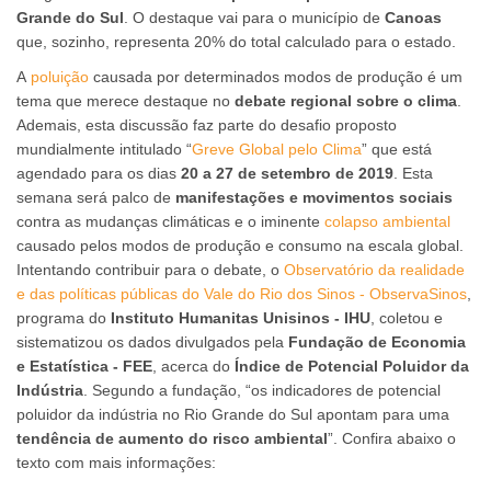
Grande do Sul
. O destaque vai para o município de
Canoas
que, sozinho, representa 20% do total calculado para o estado.
A
poluição
causada por determinados modos de produção é um
tema que merece destaque no
debate regional sobre o clima
.
Ademais, esta discussão faz parte do desafio proposto
mundialmente intitulado “
Greve Global pelo Clima
” que está
agendado para os dias
20 a 27 de setembro de 2019
. Esta
semana será palco de
manifestações e movimentos sociais
contra as mudanças climáticas e o iminente
colapso ambiental
causado pelos modos de produção e consumo na escala global.
Intentando contribuir para o debate, o
Observatório da realidade
e das políticas públicas do Vale do Rio dos Sinos - ObservaSinos
,
programa do
Instituto Humanitas Unisinos - IHU
, coletou e
sistematizou os dados divulgados pela
Fundação de Economia
e Estatística - FEE
, acerca do
Índice de Potencial Poluidor da
Indústria
. Segundo a fundação, “os indicadores de potencial
poluidor da indústria no Rio Grande do Sul apontam para uma
tendência de aumento do risco ambiental
”. Confira abaixo o
texto com mais informações: