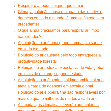
Respirar o ar pode ser pior que fumar
Clima, a poluição causa um quarto das mortes e
doenças em todo o mundo: é uma catástrofe sem
precedentes
O que ainda precisamos para respirar ar limpo
nas cidades?
A poluição do ar é uma grande ameaça à saúde
em todo o mundo
Poluição do ar causada pelo fogo enfraquece a
produtividade florestal
Poluição do ar reduz a expectativa de vida global
em mais de um ano, segundo estudo
A poluição do ar é o principal fator ambiental que
afeta a carga de doenças em escala global
Poluição do ar e poeira fina são responsáveis por
mais de quatro milhões de mortes a cada ano
As mudanças climáticas deverão aumentar as
mortes prematuras por poluição do ar