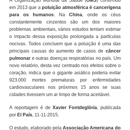
A Organização Mundial da Saúde (
OMS
) confirmou
em 2013 que a
poluição atmosférica é cancerígena
para os humanos
. Na
China
, onde os céus
constantemente cinzentos são um dos maiores
problemas ambientais, vários estudos tentam estimar
o impacto dessa exposição prolongada a partículas
nocivas. Todos concluem que a poluição é uma das
principais causas do aumento de casos de
câncer
pulmonar
e outras doenças respiratórias no país. Um
novo relatório, desta vez centrado nos efeitos sobre o
coração, indica que o gigante asiático poderia evitar
923.000 mortes prematuras por enfermidades
cardiovasculares nos próximos 15 anos se suas
cidades tivessem um ar limpo de forma aceitável.
A reportagem é de
Xavier Fontdeglòria
, publicada
por
El País
, 11-11-2015.
O estudo, elaborado pela
Associação Americana do