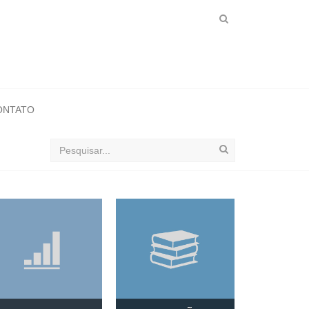
ONTATO
Buscar
no
ObservaSinos