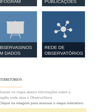
NFOGRAM
PUBLICAÇÕES
BSERVASINOS
REDE DE
M DADOS
OBSERVATÓRIOS
TERRITÓRIOS
Acesse no mapa abaixo informações sobre a
região onde atua o ObservaSinos
Clique na imagem para acessar o mapa interativo: