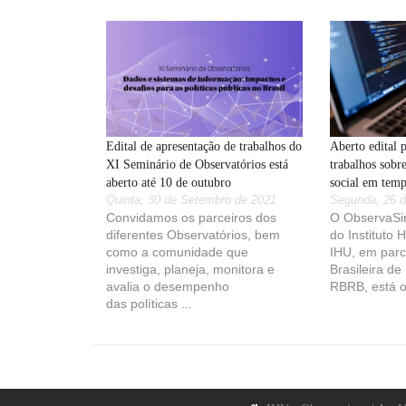
Edital de apresentação de trabalhos do
Aberto edital 
XI Seminário de Observatórios está
trabalhos sobr
aberto até 10 de outubro
social em tem
Quinta, 30 de Setembro de 2021
Segunda, 26 d
Convidamos os parceiros dos
O ObservaSin
diferentes Observatórios, bem
do Instituto 
como a comunidade que
IHU, em parc
investiga, planeja, monitora e
Brasileira de
avalia o desempenho
RBRB, está o
das políticas ...