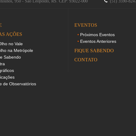
Unisinos, 950 - São Leopoldo, RS. CEP: 93022-000
(51) 3590-82
E
EVENTOS
AS AÇÕES
Próximos Eventos
Eventos Anteriores
lho no Vale
lho na Metrópole
FIQUE SABENDO
ue Sabendo
CONTATO
tra
gráficos
icações
 de Observatórios