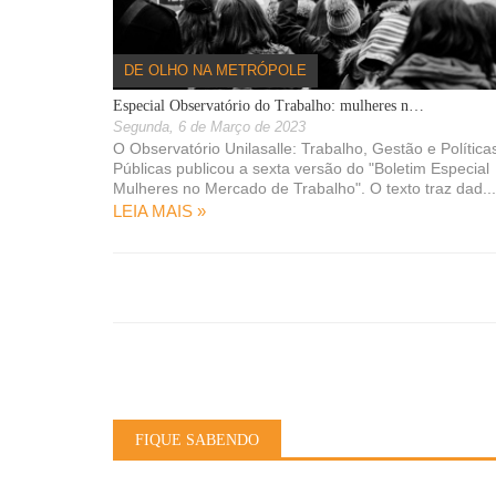
os para 2021
16/10/2020
DE OLHO NA METRÓPOLE
feituras do Vale
Especial Observatório do Trabalho: mulheres n…
Segunda, 6 de Março de 2023
O Observatório Unilasalle: Trabalho, Gestão e Política
08/04/2020
Públicas publicou a sexta versão do "Boletim Especial
e Canoas, Esteio,
Mulheres no Mercado de Trabalho". O texto traz dad...
nta Rita
LEIA MAIS »
AS NOTÍCIAS »
FIQUE SABENDO