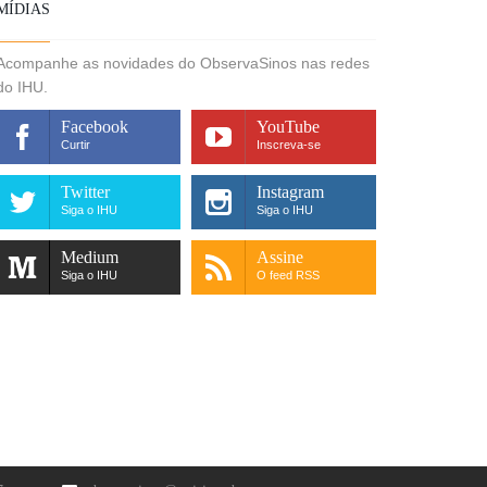
MÍDIAS
Acompanhe as novidades do ObservaSinos nas redes
do IHU.
Facebook
YouTube
Curtir
Inscreva-se
Twitter
Instagram
Siga o IHU
Siga o IHU
Medium
Assine
Siga o IHU
O feed RSS