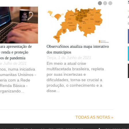
para apresentação de
ObservaSinos atualiza mapa interativo
e renda e proteção
dos municípios
pos de pandemia
Terça, 1 de Junho de 2021
Em meio a atual crise
e Julho de 2021
multifacetada brasileira, repleta
os, numa iniciativa
por suas incertezas e
Humanitas Unisinos -
dificuldades, torna-se crucial a
eria com a Rede
produção, o conhecimento e a
 Renda Básica -
disse...
rganizando...
TODAS AS NOTAS »