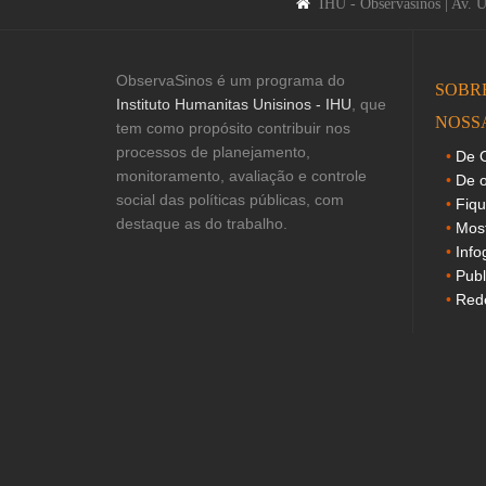
IHU - Observasinos | Av. 
ObservaSinos é um programa do
SOBR
Instituto Humanitas Unisinos - IHU
, que
NOSS
tem como propósito contribuir nos
processos de planejamento,
De O
monitoramento, avaliação e controle
De o
social das políticas públicas, com
Fiq
destaque as do trabalho.
Mos
Info
Publ
Rede