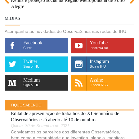
Renda e proteção social na Região Metropolitana de Porto
Alegre
MÍDIAS
Acompanhe as novidades do ObservaSinos nas redes do IHU.
Facebook
YouTube
Curtir
Inscreva-se
Twitter
Instagram
Siga o IHU
Siga o IHU
Medium
Assine
Siga o IHU
O feed RSS
FIQUE SABENDO
Edital de apresentação de trabalhos do XI Seminário de
Observatórios está aberto até 10 de outubro
Quinta, 30 de Setembro de 2021
Convidamos os parceiros dos diferentes Observatórios,
bem como a comunidade que investiga, planeja, monitora