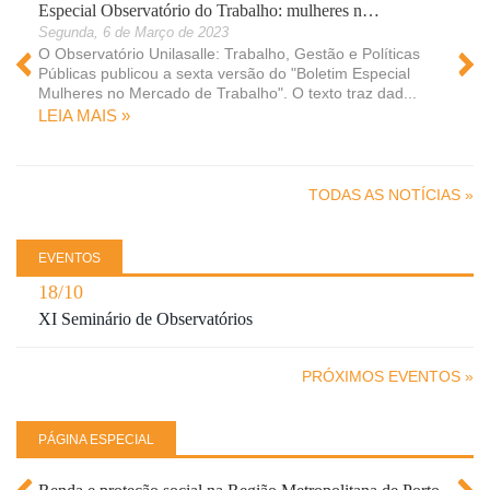
Especial Observatório do Trabalho: mulheres n…
Segunda, 6 de Março de 2023
O Observatório Unilasalle: Trabalho, Gestão e Políticas
Públicas publicou a sexta versão do "Boletim Especial
Mulheres no Mercado de Trabalho". O texto traz dad...
LEIA MAIS »
 »
TODAS AS NOTÍCIAS »
EVENTOS
18/10
XI Seminário de Observatórios
PRÓXIMOS EVENTOS »
PÁGINA ESPECIAL