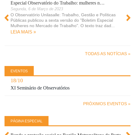
Especial Observatório do Trabalho: mulheres n…
Segunda, 6 de Março de 2023
O Observatório Unilasalle: Trabalho, Gestão e Políticas
Públicas publicou a sexta versão do "Boletim Especial
Mulheres no Mercado de Trabalho". O texto traz dad...
LEIA MAIS »
 »
TODAS AS NOTÍCIAS »
EVENTOS
18/10
XI Seminário de Observatórios
PRÓXIMOS EVENTOS »
PÁGINA ESPECIAL