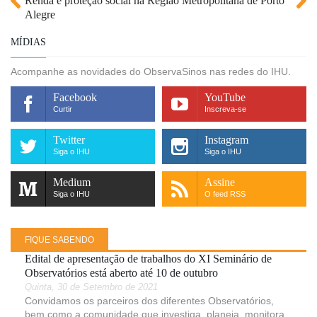
Renda e proteção social na Região Metropolitana de Porto
Alegre
MÍDIAS
Acompanhe as novidades do ObservaSinos nas redes do IHU.
Facebook
YouTube
Curtir
Inscreva-se
Twitter
Instagram
Siga o IHU
Siga o IHU
Medium
Assine
Siga o IHU
O feed RSS
FIQUE SABENDO
Edital de apresentação de trabalhos do XI Seminário de
Observatórios está aberto até 10 de outubro
Quinta, 30 de Setembro de 2021
Convidamos os parceiros dos diferentes Observatórios,
bem como a comunidade que investiga, planeja, monitora