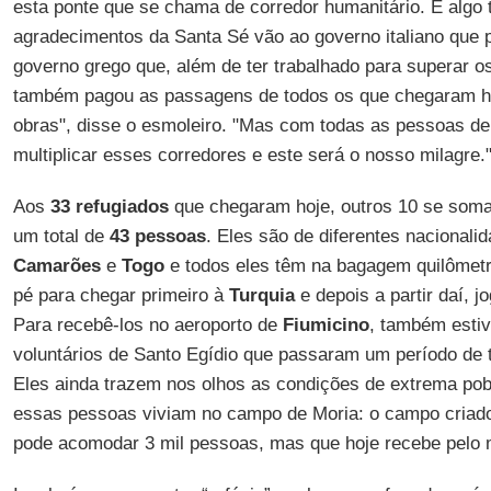
esta ponte que se chama de corredor humanitário. É algo 
agradecimentos da Santa Sé vão ao governo italiano que p
governo grego que, além de ter trabalhado para superar o
também pagou as passagens de todos os que chegaram ho
obras", disse o esmoleiro. "Mas com todas as pessoas d
multiplicar esses corredores e este será o nosso milagre.
Aos
33 refugiados
que chegaram hoje, outros 10 se soma
um total de
43 pessoas
. Eles são de diferentes nacional
Camarões
e
Togo
e todos eles têm na bagagem quilômetr
pé para chegar primeiro à
Turquia
e depois a partir daí, j
Para recebê-los no aeroporto de
Fiumicino
, também esti
voluntários de Santo Egídio que passaram um período de 
Eles ainda trazem nos olhos as condições de extrema po
essas pessoas viviam no campo de Moria: o campo criado
pode acomodar 3 mil pessoas, mas que hoje recebe pelo 