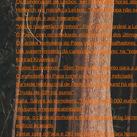
Os condenados de Lesbos, em fila durante horas até 
Hollerich em missão a Lesbos: "Que a Europa não se 
aos pobres e aos migrantes"
"Vocês não estão sozinhos": Papa envia cardeal a L
O Papa: com os ortodoxos estamos perto dos últim
O cardeal esmoleiro do Papa visita os trabalhadores 
Um superministério da caridade no Vaticano: na ''pole
Konrad Krajewski
“Todos Esmoleiros”. Spin Time Labs, “pronto para a 
O esmoleiro do Papa corre o risco de ser indiciado
Na sede neofascista de Roma de CasaPound há eletr
"Dívida de 330 mil euros"
Itália. Salvini ao esmoleiro: “Pague os 300.000 euros
“Assumo a responsabilidade”
Roma, o cardeal esmoleiro do Papa remove os lacre
edifício ocupado
Jantar com o Papa e 280 pessoas pobres para festej