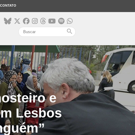
CONTATO
search
osteiro e
 em Lesbos
inguém”