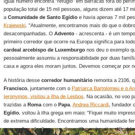
Igual número encontra “refúgio” em barracas fora do per
população total de 15 mil pessoas, alguns dizem até 17 
a
Comunidade de Santo Egídio
e havia apenas 7 mil pes
Krajewski
. "Atualmente, encontramos mais do que o dobro
desacompanhadas. O
Advento
- acrescenta - é um tempo
primeiro corredor que ocorre na Europa significa para to
cardeal arcebispo de Luxemburgo
nos deu o exemplo q
pessoalmente assumiu a responsabilidade por duas famíl
casa e agora eles moram juntos. Devemos começar por 
A história desse
corredor humanitário
remonta a 2106, q
Francisco
, juntamente com o
Patriarca Bartolomeu e o A
Ieronymos, visitou a ilha de Lesbos
. Na ocasião, no voo p
trazidas a
Roma
com o
Papa
.
Andrea Riccardi
, fundador
Egídio
, voltou à ilha grega em maio: "Fiquei muito impr
de extrema dificuldade. Encontramos uma humanidade feri
uma mulher afegã que me disse: ‘Superei muitas dificulda