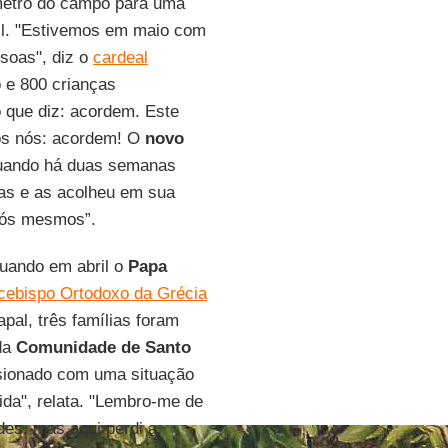
ímetro do campo para uma
mil. "Estivemos em maio com
soas", diz o
cardeal
 e 800 crianças
 que diz: acordem. Este
dos nós: acordem! O
novo
uando há duas semanas
ias e as acolheu em sua
nós mesmos”.
uando em abril o
Papa
rcebispo Ortodoxo da Grécia
apal, três famílias foram
 da
Comunidade de Santo
essionado com uma situação
da", relata. "Lembro-me de
des, mas aqui perdi a