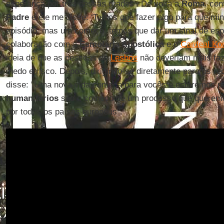
esperança por trás dessas grades’. De volta a
Roma
, con
Padre
e ele me disse: ‘Temos que fazer algo para que mi
episódio, mas um começo, temos que dar um sinal de esp
colaboração com a
Esmolaria Apostólica
e o
Cardeal Ko
ideia de que as pessoas de
Lesbos
não deveriam mais faze
medo e risco. Depois, dirigindo-se diretamente para os 
disse: "Uma nova vida começa para vocês e estaremos p
humanitários
são o começo de um processo que queremo
por todos os países europeus".