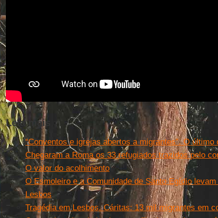
Leia mais
“Conventos e igrejas abertos a migrantes”. O último 
Chegaram a Roma os 33 refugiados trazidos pelo cor
O valor do acolhimento
O Esmoleiro e a Comunidade de Santo Egídio levam 
Lesbos
Tragédia em Lesbos. Cáritas: 13 mil migrantes em 