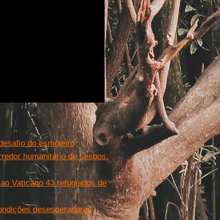
desafio do esmoleiro
redor humanitário de Lesbos.
ao Vaticano 43 refugiados de
condições desesperadoras