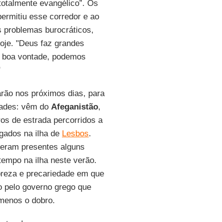
totalmente evangélico”. Os
ermitiu esse corredor e ao
s problemas burocráticos,
je. "Deus faz grandes
e boa vontade, podemos
"
rão nos próximos dias, para
idades: vêm do
Afeganistão
,
os de estrada percorridos a
ogados na ilha de
Lesbos
.
veram presentes alguns
tempo na ilha neste verão.
breza e precariedade em que
 pelo governo grego que
menos o dobro.