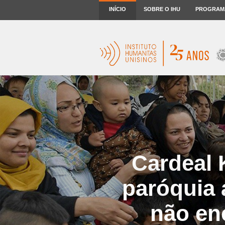
INÍCIO
SOBRE O IHU
PROGRAM
Cardeal 
paróquia 
não en