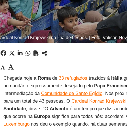
ardeal Konrad Krajewski na Ilha de Lesbos. | Foto: Vatican Ne
Chegada hoje a
Roma
de
33 refugiados
trazidos à
Itália
gr
humanitário expressamente desejado pelo
Papa Francisc
intermediação da
Comunidade de Santo Egídio
. Nos próxi
para um total de 43 pessoas. O
Cardeal Konrad Krajewski
Santidade
, disse: "O
Advento
é um tempo que diz: acorde
que ocorre na
Europa
significa para todos nós: acordem!
Luxemburgo
nos deu o exemplo quando, há duas semanas