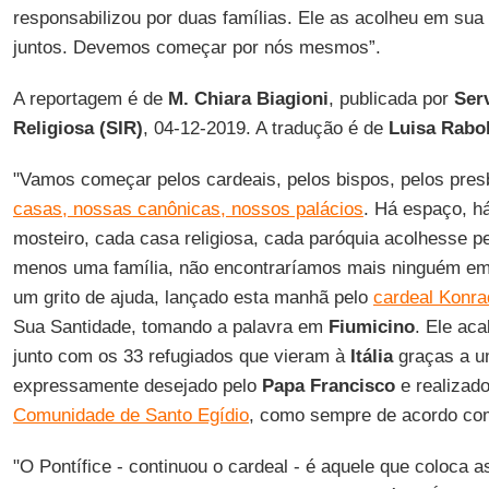
responsabilizou por duas famílias. Ele as acolheu em su
juntos. Devemos começar por nós mesmos”.
A reportagem é de
M. Chiara Biagioni
, publicada por
Ser
Religiosa (SIR)
, 04-12-2019. A tradução é de
Luisa Rabol
"Vamos começar pelos cardeais, pelos bispos, pelos pres
casas, nossas canônicas, nossos palácios
. Há espaço, h
mosteiro, cada casa religiosa, cada paróquia acolhesse 
menos uma família, não encontraríamos mais ninguém e
um grito de ajuda, lançado esta manhã pelo
cardeal Konra
Sua Santidade, tomando a palavra em
Fiumicino
. Ele ac
junto com os 33 refugiados que vieram à
Itália
graças a u
expressamente desejado pelo
Papa Francisco
e realizad
Comunidade de Santo Egídio
, como sempre de acordo c
"O Pontífice - continuou o cardeal - é aquele que coloca 