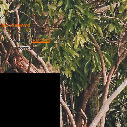
tei essa história ao
Santo
nha viagem não seja um
erança’". Assim nasceu a
nrad Krajewski
, guiados pela
r tais viagens, de horror,
recém-chegados,
Riccardi
erto. Os
corredores
s europeu e compartilhado