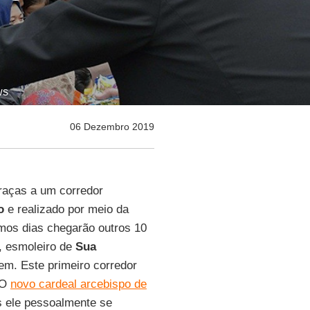
ws
06 Dezembro 2019
aças a um corredor
o
e realizado por meio da
mos dias chegarão outros 10
, esmoleiro de
Sua
m. Este primeiro corredor
 O
novo cardeal arcebispo de
 ele pessoalmente se