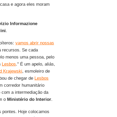
a casa e agora eles moram
vizio Informazione
ini
.
bíteros:
vamos abrir nossas
á recursos. Se cada
pelo menos uma pessoa, pelo
m
Lesbos
." É um apelo, aliás,
d Krajewski
, esmoleiro de
abou de chegar de
Lesbos
m corredor humanitário
o com a intermediação da
om o
Ministério do Interior
.
as pontes. Hoje colocamos