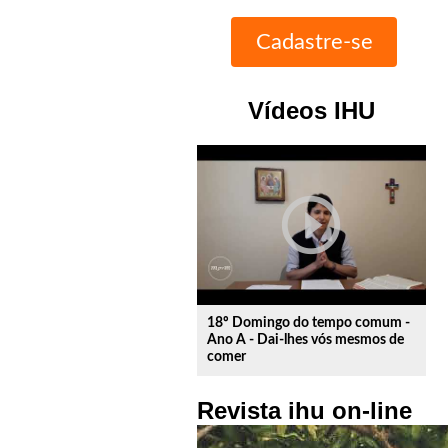
Vídeos IHU
play_circle_outline
18º Domingo do tempo comum -
Ano A - Dai-lhes vós mesmos de
comer
Revista ihu on-line