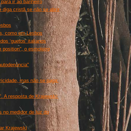
para ir ao banheiro
diga cristã se não se abrir
esbos
os, como em Lesbos
dos ‘guetos’ italianos
 position'', o esmoleiro
autodenúncia”
icidade, mas não se paga:
”. A resposta de Krajewski:
s no medidor de luz do
ar Krajewski