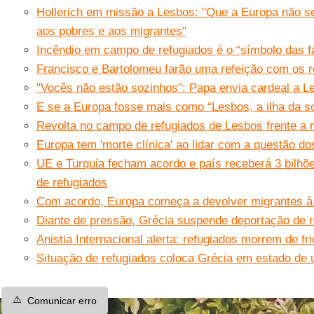
Hollerich em missão a Lesbos: "Que a Europa não se 
aos pobres e aos migrantes"
Incêndio em campo de refugiados é o “símbolo das f
Francisco e Bartolomeu farão uma refeição com os 
"Vocês não estão sozinhos": Papa envia cardeal a L
E se a Europa fosse mais como “Lesbos, a ilha da so
Revolta no campo de refugiados de Lesbos frente a
Europa tem 'morte clínica' ao lidar com a questão do
UE e Turquia fecham acordo e país receberá 3 bilhõe
de refugiados
Com acordo, Europa começa a devolver migrantes à
Diante de pressão, Grécia suspende deportação de r
Anistia Internacional alerta: refugiados morrem de fr
Situação de refugiados coloca Grécia em estado de 
⚠️
Comunicar erro