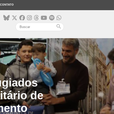
CONTATO
search
ugiados
tário de
mento