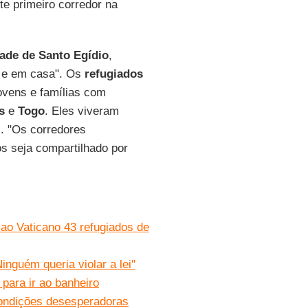
e primeiro corredor na
de de Santo Egídio
,
a e em casa". Os
refugiados
ovens e famílias com
s
e
Togo
. Eles viveram
. "Os corredores
s seja compartilhado por
ao Vaticano 43 refugiados de
nguém queria violar a lei''
para ir ao banheiro
condições desesperadoras