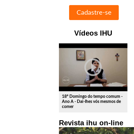
Vídeos IHU
play_circle_outline
18º Domingo do tempo comum -
Ano A - Dai-lhes vós mesmos de
comer
Revista ihu on-line