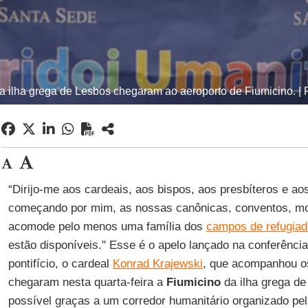
a ilha grega de Lesbos chegaram ao aeroporto de Fiumicino. | F
“Dirijo-me aos cardeais, aos bispos, aos presbíteros e aos
começando por mim, as nossas canônicas, conventos, mo
acomode pelo menos uma família dos
campos de refugia
estão disponíveis." Esse é o apelo lançado na conferênci
pontifício, o cardeal
Konrad Krajewski
, que acompanhou 
chegaram nesta quarta-feira a
Fiumicino
da ilha grega de
possível graças a um corredor humanitário organizado pe