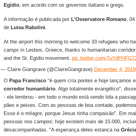
Egídio
, em acordo com os governos italiano e grego.
A informação é publicada por
L'Osservatore Romano
, 04
de
Luisa Rabolini
.
At the airport this morning to welcome 33 refugees who h
camps in Lesbos, Greece, thanks to humanitarian corridor
and the St. Egidio movement.
pic.twitter.com/7uYdPHFG7
— Claire Giangrave (@ClaireGiangrave)
December 4, 2019
O
Papa Francisco
"é quem cria pontes e hoje lançamos 
corredor humanitário
. Algo totalmente evangélico", diss
- ele lembrou - em todo o mundo está sendo lida a passag
pães e peixes. Com as pessoas de boa vontade, podemos m
Esse é o milagre, porque Jesus tinha compaixão”. Em mai
pessoas nos campos; hoje existem mais de 15.000, inclui
desacompanhadas. "A esperança deles estanca na
Gréci