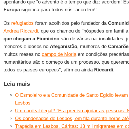
apontando que "o advento é o tempo que diz: acordem! Est
Europa
significa para todos nós: acordem!”.
Os
refugiados
foram acolhidos pelo fundador da
Comunida
Andrea Riccardi
, que os chamou de "hóspedes em famíli
que chegam a Fiumicino
são de várias nacionalidades: j
menores e idosos no
Afeganistão
, mulheres de
Camarõe
muitos meses no
campo de Moria
em condições precárias
humanitários são o começo de um processo, que queremo
todos os países europeus", afirmou ainda
Riccardi
.
Leia mais
O Esmoleiro e a Comunidade de Santo Egídio levam 
Lesbos
Um cardeal ilegal? ''Era preciso ajudar as pessoas. Ni
Os condenados de Lesbos, em fila durante horas até 
Tragédia em Lesbos. Cáritas: 13 mil migrantes em 