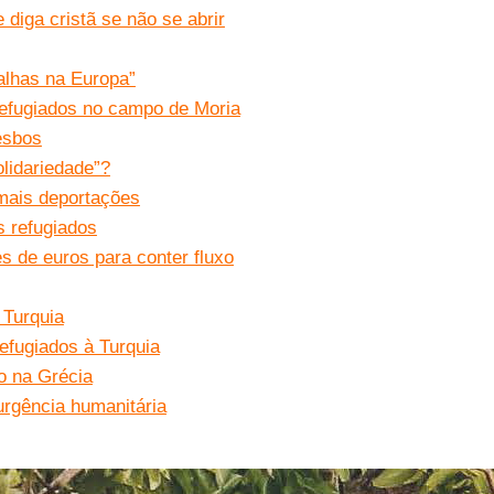
diga cristã se não se abrir
alhas na Europa”
refugiados no campo de Moria
esbos
lidariedade”?
 mais deportações
s refugiados
s de euros para conter fluxo
 Turquia
efugiados à Turquia
io na Grécia
urgência humanitária