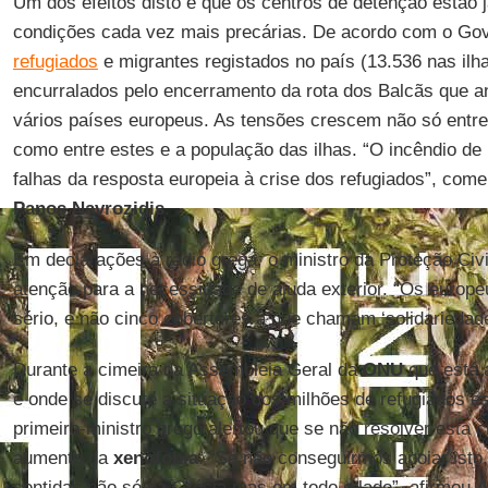
Um dos efeitos disto é que os centros de detenção estão 
condições cada vez mais precárias. De acordo com o Gov
refugiados
e migrantes registados no país (13.536 nas ilh
encurralados pelo encerramento da rota dos Balcãs que an
vários países europeus. As tensões crescem não só entr
como entre estes e a população das ilhas. “O incêndio de
falhas da resposta europeia à crise dos refugiados”, com
Panos Navrozidis
.
Em declarações à rádio grega, o ministro da Proteção Civi
atenção para a necessidade de ajuda exterior. “Os europe
sério, e não cinco cobertores a que chamam ‘solidariedade 
Durante a cimeira da Assembleia Geral da
ONU
que está 
e onde se discute a situação dos milhões de refugiados e
primeiro-ministro grego alertou que se não resolver esta cr
aumento da
xenofobia
. “Se não conseguirmos apoiar isto
sentidas não só na Grécia mas em todo o lado”, afirmou
A