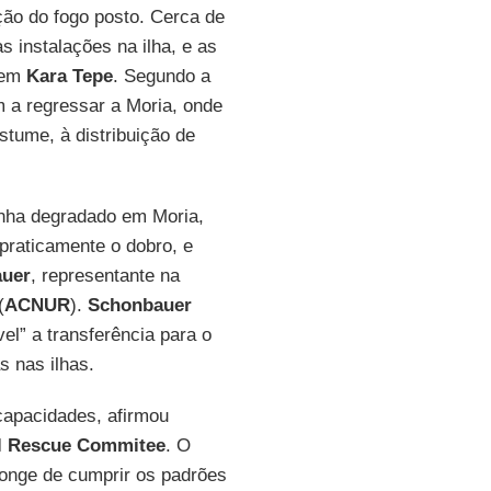
ação do fogo posto. Cerca de
instalações na ilha, e as
, em
Kara Tepe
. Segundo a
 a regressar a Moria, onde
tume, à distribuição de
enha degradado em Moria,
praticamente o dobro, e
auer
, representante na
(
ACNUR
).
Schonbauer
el” a transferência para o
s nas ilhas.
capacidades, afirmou
al Rescue Commitee
. O
longe de cumprir os padrões