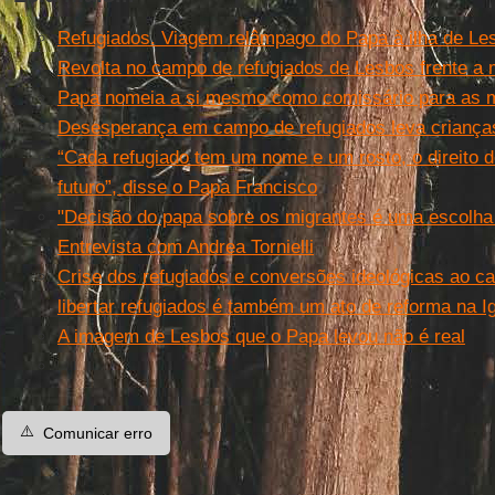
Refugiados. Viagem relâmpago do Papa à ilha de Le
Revolta no campo de refugiados de Lesbos frente a
Papa nomeia a si mesmo como comissário para as 
Desesperança em campo de refugiados leva criança
“Cada refugiado tem um nome e um rosto, o direito d
futuro”, disse o Papa Francisco
"Decisão do papa sobre os migrantes é uma escolha d
Entrevista com Andrea Tornielli
Crise dos refugiados e conversões ideológicas ao ca
libertar refugiados é também um ato de reforma na Ig
A imagem de Lesbos que o Papa levou não é real
⚠️
Comunicar erro