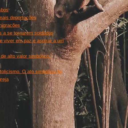
sbos
 mais deportações
migrações
s a se tornarem soldados
e viver em paz e aspirar a um
e alto valor simbólico."
tolicismo. O ato simbólico de
reja