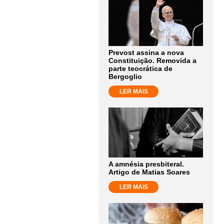
Prevost assina a nova
Constituição. Removida a
parte teocrática de
Bergoglio
LER MAIS
A amnésia presbiteral.
Artigo de Matias Soares
LER MAIS