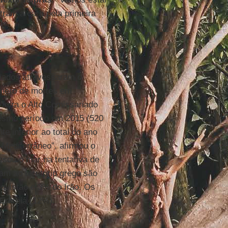
ram a cara pela primeira
giados atravessaram o
úmero de mortes em
-feira o Alto Comissariado
mesmo período em 2015 (520
e inferior ao total do ano
 Mediterrâneo”, afirmou o
ssou o mar na tentativa de
m ao território grego são
quistão e 3% do Irão. Os
Eritreia (12%).