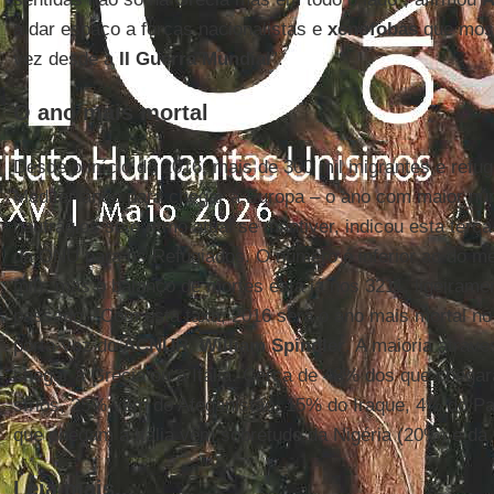
a dar espaço a forças nacionalistas e
xenófobas
que most
vez desde a
II Guerra Mundial
”.
O ano mais mortal
Desde o início de 2016, mais de 300 mil migrantes e refu
Mediterrâneo para chegar à Europa – o ano com maior n
naufrágios se o ritmo atual se mantiver, indicou esta terça
da ONU para os Refugiados. O número é inferior ao do 
mil), mas o balanço de mortes está já nos 3211, ligeirament
passado. “Com esta taxa, 2016 será o ano mais mortal no
porta-voz do
ACNUR
,
William Spindler
. A maioria atrave
chegar à Grécia ou a Itália. Cerca de 48% dos que chegara
sírios, 25% vêm do Afeganistão, 15% do Iraque, 4% do Pa
que chegam a Itália vêm sobretudo da Nigéria (20%) e da 
Leia mais...