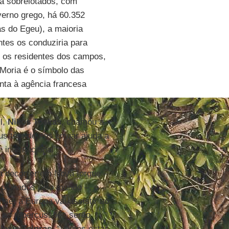
já sobrelotados, com
erno grego, há 60.352
as do Egeu), a maioria
tes os conduziria para
e os residentes dos campos,
 Moria é o símbolo das
enta à agência francesa
l,
Nikos Toskas
, chamou a
us têm de nos enviar ajuda a
internacional’”.
a decorrer em Nova Iorque –
spalhados pelo mundo –, o
ise, a Europa vai assistir ao
, as repercussões serão
lexis Tsipras
. “Vamos estar