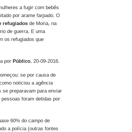
mulheres a fugir com bebês
mitado por arame farpado. O
 refugiados
de Moria, na
rio de guerra. E uma
m os refugiados que
da por
Público
, 20-09-2016.
 começou: se por causa de
(como noticiou a agência
s se preparavam para enviar
 pessoas foram detidas por
 quase 60% do campo de
do a polícia (outras fontes