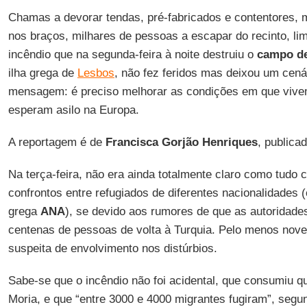
Chamas a devorar tendas, pré-fabricados e contentores, 
nos braços, milhares de pessoas a escapar do recinto, li
incêndio que na segunda-feira à noite destruiu o
campo de
ilha grega de
Lesbos
, não fez feridos mas deixou um cená
mensagem: é preciso melhorar as condições em que vive
esperam asilo na Europa.
A reportagem é de
Francisca Gorjão Henriques
, publica
Na terça-feira, não era ainda totalmente claro como tudo
confrontos entre refugiados de diferentes nacionalidades 
grega
ANA
), se devido aos rumores de que as autoridade
centenas de pessoas de volta à Turquia. Pelo menos nove
suspeita de envolvimento nos distúrbios.
Sabe-se que o incêndio não foi acidental, que consumiu
Moria, e que “entre 3000 e 4000 migrantes fugiram”, segun