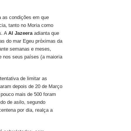
ra as condições em que
cia, tanto no Moria como
s. A
Al Jazeera
adianta que
has do mar Egeu próximas da
urante semanas e meses,
e nos seus países (a maioria
entativa de limitar as
garam depois de 20 de Março
– pouco mais de 500 foram
ido de asilo, segundo
ntena por dia, realça a