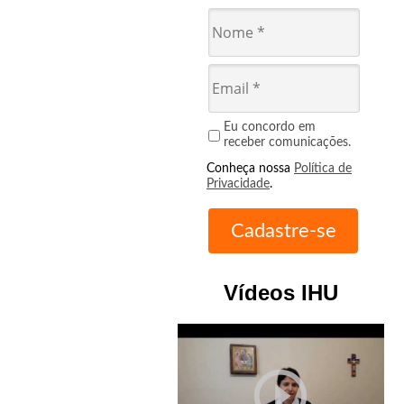
Eu concordo em
receber comunicações.
Conheça nossa
Política de
Privacidade
.
Vídeos IHU
play_circle_outline