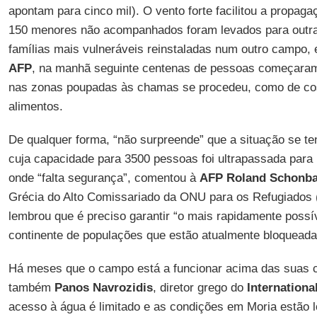
apontam para cinco mil). O vento forte facilitou a propag
150 menores não acompanhados foram levados para outras 
famílias mais vulneráveis reinstaladas num outro campo
AFP
, na manhã seguinte centenas de pessoas começaram
nas zonas poupadas às chamas se procedeu, como de cos
alimentos.
De qualquer forma, “não surpreende” que a situação se t
cuja capacidade para 3500 pessoas foi ultrapassada para 
onde “falta segurança”, comentou à
AFP Roland Schonb
Grécia do Alto Comissariado da ONU para os Refugiados 
lembrou que é preciso garantir “o mais rapidamente possív
continente de populações que estão atualmente bloqueada
Há meses que o campo está a funcionar acima das suas 
também
Panos Navrozidis
, diretor grego do
Internation
acesso à água é limitado e as condições em Moria estão 