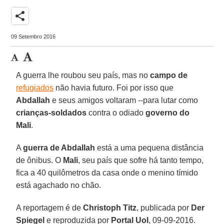
share
09 Setembro 2016
A guerra lhe roubou seu país, mas no
campo de
refugiados
não havia futuro. Foi por isso que
Abdallah
e seus amigos voltaram --para lutar como
crianças-soldados
contra o odiado
governo do
Mali
.
A
guerra de Abdallah
está a uma pequena distância
de ônibus. O
Mali
, seu país que sofre há tanto tempo,
fica a 40 quilômetros da casa onde o menino tímido
está agachado no chão.
A reportagem é de
Christoph Titz
, publicada por
Der
Spiegel
e reproduzida por
Portal Uol
, 09-09-2016.