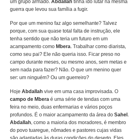
um grupo armado.
Abdallah
tinha ido lutar na mesma
guerra que levou sua família a fugir.
Por que um menino faz algo semelhante? Talvez
porque, com sua quase total falta de instrução, ele
tenha sentido que não teria um futuro em um
acampamento como
Mbera
. Trabalhar como diarista,
como seu pai? Ele não queria isso. Ficar preso no
campo durante meses, ou mesmo anos, sem metas e
sem nada para fazer? Não. O que um menino quer
ser: um ninguém? Ou um guerreiro?
Hoje
Abdallah
vive em uma casa improvisada. O
campo de Mbera
é uma série de tendas com uma
feira no meio, duas enfermarias e vários poços
profundos. É o maior acampamento da área do
Sahel
.
Abdallah
, como a maioria dos moradores, é membro
do povo tuaregue, nômades e pastores cujas vidas
são adaptadas às duras condições do deserto. Eles