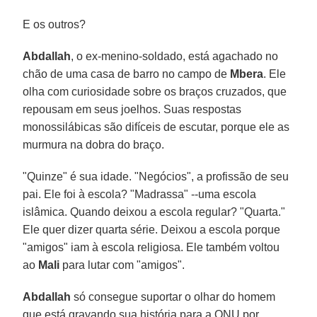
E os outros?
Abdallah
, o ex-menino-soldado, está agachado no
chão de uma casa de barro no campo de
Mbera
. Ele
olha com curiosidade sobre os braços cruzados, que
repousam em seus joelhos. Suas respostas
monossilábicas são difíceis de escutar, porque ele as
murmura na dobra do braço.
"Quinze" é sua idade. "Negócios", a profissão de seu
pai. Ele foi à escola? "Madrassa" --uma escola
islâmica. Quando deixou a escola regular? "Quarta."
Ele quer dizer quarta série. Deixou a escola porque
"amigos" iam à escola religiosa. Ele também voltou
ao
Mali
para lutar com "amigos".
Abdallah
só consegue suportar o olhar do homem
que está gravando sua história para a ONU por