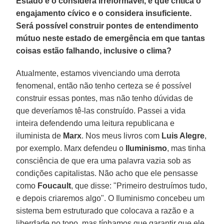
Estado e o considera irreformável, e que critica o
engajamento cívico e o considera insuficiente.
Será possível construir pontes de entendimento
mútuo neste estado de emergência em que tantas
coisas estão falhando, inclusive o clima?
Atualmente, estamos vivenciando uma derrota
fenomenal, então não tenho certeza se é possível
construir essas pontes, mas não tenho dúvidas de
que deveríamos tê-las construído. Passei a vida
inteira defendendo uma leitura republicana e
iluminista de
Marx
. Nos meus livros com
Luis Alegre
,
por exemplo. Marx defendeu o
Iluminismo
, mas tinha
consciência de que era uma palavra vazia sob as
condições capitalistas. Não acho que ele pensasse
como
Foucault
, que disse: "Primeiro destruímos tudo,
e depois criaremos algo". O Iluminismo concebeu um
sistema bem estruturado que colocava a razão e a
liberdade no topo, mas tínhamos que garantir que ele