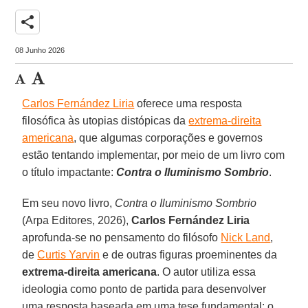
share
08 Junho 2026
Carlos Fernández Liria
oferece uma resposta
filosófica às utopias distópicas da
extrema-direita
americana
, que algumas corporações e governos
estão tentando implementar, por meio de um livro com
o título impactante:
Contra o Iluminismo Sombrio
.
Em seu novo livro,
Contra o Iluminismo Sombrio
(Arpa Editores, 2026),
Carlos Fernández Liria
aprofunda-se no pensamento do filósofo
Nick Land
,
de
Curtis Yarvin
e de outras figuras proeminentes da
extrema-direita americana
. O autor utiliza essa
ideologia como ponto de partida para desenvolver
uma resposta baseada em uma tese fundamental: o