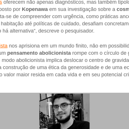
s
oferecem não apenas diagnósticos, mas também tipol
posto por
Kopenawa
em sua investigação sobre a
cosm
ata-se de compreender com urgência, como práticas ance
habitação até políticas de cuidado, desafiam concretam
 há alternativa”, descreve o pesquisador.
ista
nos aprisiona em um mundo finito, não em possibil
 um
pensamento abolicionista
rompe com o círculo de 
 modo abolicionista implica deslocar o centro de gravida
 a construção de uma ética da generosidade e de uma 
o valor maior resida em cada vida e em seu potencial cri