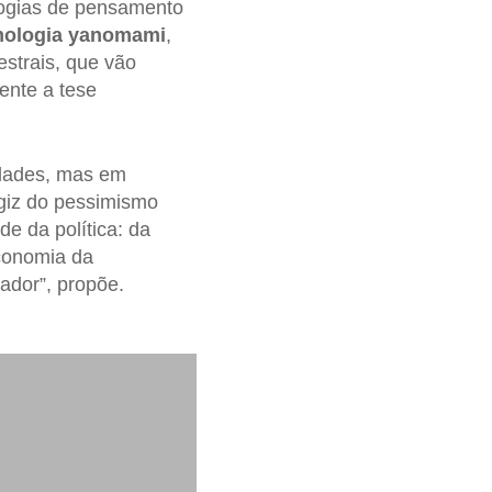
ogias de pensamento
ologia yanomami
,
strais, que vão
ente a tese
idades, mas em
giz do pessimismo
de da política: da
economia da
ador”, propõe.