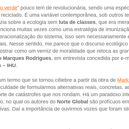
ão verde
” pouco tem de revolucionária, sendo uma espéc
eciclado. É uma variável contemporânea, sob outros te
zia sobre a ecologia sem
luta de classes
, que era mer
unciona muitas vezes como uma estratégia de imunizaçã
eracionalização do sistema, isso sem necessariamente 
rais. Nesse sentido, me parece que o discurso ecológi
mostrar como um verniz de moralidade que retoca as gr
o Marques Rodrigues
, em entrevista concedida por e-
 – IHU
.
 um termo que se tornou célebre a partir da obra de
Mark
iculdade de formularmos alternativas reais, concretas, a
orte de catástrofes que nos rondam. Há um paradoxo in
io, no qual os autores do
Norte Global
são profícuos em
tivas. Daí a importância de ouvirmos vozes que foram si