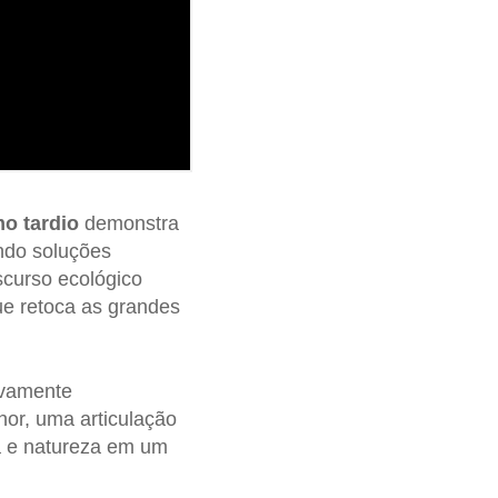
mo tardio
demonstra
ndo soluções
curso ecológico
ue retoca as grandes
ivamente
hor, uma articulação
ca e natureza em um