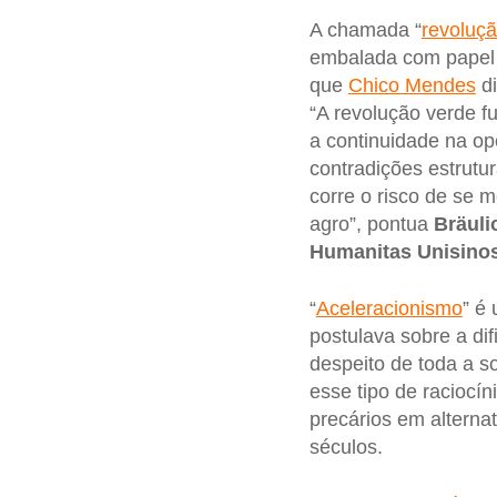
A chamada “
revoluç
embalada com papel r
que
Chico Mendes
di
“A revolução verde f
a continuidade na op
contradições estrutu
corre o risco de se 
agro”, pontua
Bräuli
Humanitas Unisinos
“
Aceleracionismo
” é
postulava sobre a dif
despeito de toda a s
esse tipo de raciocín
precários em alterna
séculos.