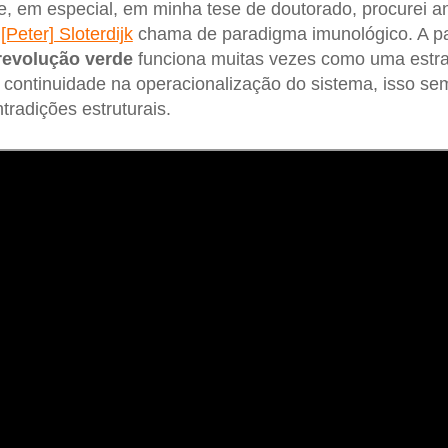
 em especial, em minha tese de doutorado, procurei ana
e
[Peter] Sloterdijk
chama de paradigma imunológico. A part
revolução verde
funciona muitas vezes como uma estra
a continuidade na operacionalização do sistema, isso s
tradições estruturais.