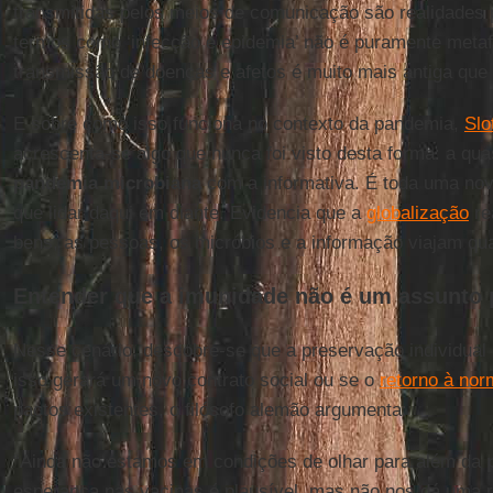
transmitidas pelos meios de comunicação são realidades 
termos como ‘infecção e epidemia’ não é puramente metaf
transmissão de doenças e afetos é muito mais antiga que 
E sobre como isso funciona no contexto da pandemia,
Slo
acrescenta-se algo que nunca foi visto desta forma: a qua
pandemia microbiana
com a informativa. É toda uma no
que lidar daqui em diante. Evidencia que a
globalização
re
bens, as pessoas, os micróbios e a informação viajam q
Entender que a imunidade não é um assunto 
Nesse cenário, descobre-se que a preservação individual 
isso gerará um novo contrato social ou se o
retorno à nor
pactos existentes, o filósofo alemão argumenta:
“Ainda não estamos em condições de olhar para além da
esperança nas vacinas é plausível, mas não nos dá uma 