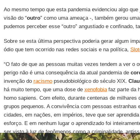
Ao mesmo tempo que esta pandemia evidenciou algo que j
visão do “
outro
” como uma ameaça -, também gerou uma 
pudemos perceber esse “outro” angustiado e confinado, t
Sobre se esta última perspectiva poderia gerar algum imp
ódio que tem ocorrido nas redes sociais e na política,
Slot
“O fato de que as pessoas muitas vezes tendem a ver o 
perigo não é uma consequência da atual pandemia de
cor
invenção do
racismo
pseudobiológico do século XIX.
Clau
há muito tempo, que uma dose de
xenofobia
faz parte da 
homo sapiens. Com efeito, durante centenas de milhares 
grupos pequenos. A convivência com pessoas estranhas 
cidades, em nações, em impérios, teve que ser aprendida
esforço. E em nenhum lugar o aprendizado foi inteirame
ser visto à luz de fenômenos como a criminalidade, antiss