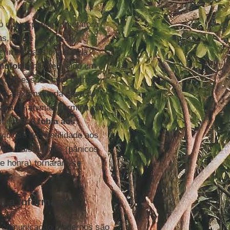
ro que expandir a metáfora
s, ao se fazer isso,
crimes passionais e da
nofobia
não tem sido um
a de pessoas com outras
te a extensão da caça de
aça de animais termina em
oneiros. A
fobia aos
icioso de hostilidade aos
vos mais antigos (pânicos
de honra) tornaram-se
m a informação
de comunicação modernos são