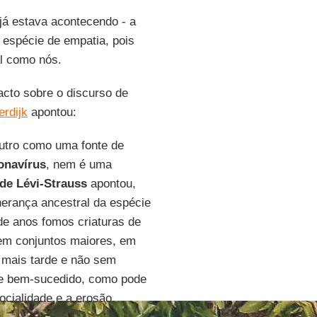
á estava acontecendo - a
espécie de empatia, pois
al como nós.
acto sobre o discurso de
erdijk
apontou:
outro como uma fonte de
onavírus
, nem é uma
de Lévi-Strauss
apontou,
herança ancestral da espécie
de anos fomos criaturas de
em conjuntos maiores, em
 mais tarde e não sem
nte bem-sucedido, como pode
ocialidade e a erosão