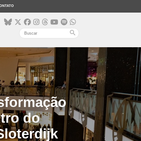
ONTATO
search
nsformação
tro do
Sloterdijk