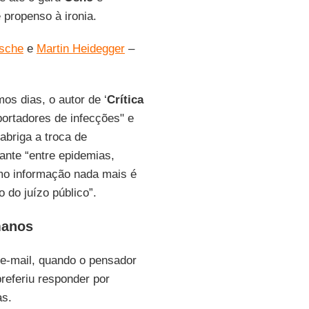
propenso à ironia.
zsche
e
Martin Heidegger
–
os dias, o autor de ‘
Crítica
ortadores de infecções" e
abriga a troca de
nte “entre epidemias,
omo informação nada mais é
do juízo público”.
manos
e-mail, quando o pensador
preferiu responder por
as.