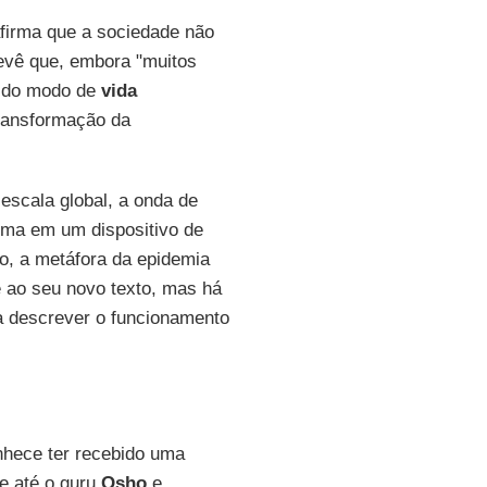
afirma que a sociedade não
evê que, embora "muitos
e do modo de
vida
transformação da
scala global, a onda de
rma em um dispositivo de
ão, a metáfora da epidemia
 ao seu novo texto, mas há
ra descrever o funcionamento
nhece ter recebido uma
e até o guru
Osho
e