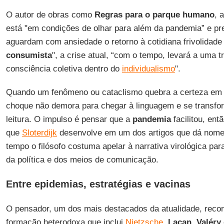
O autor de obras como
Regras para o parque humano
, 
está "em condições de olhar para além da pandemia” e pr
aguardam com ansiedade o retorno à cotidiana frivolidad
consumista
", a crise atual, “com o tempo, levará a uma 
consciência coletiva dentro do
individualismo
".
Quando um fenômeno ou cataclismo quebra a certeza em e
choque não demora para chegar à linguagem e se transfo
leitura. O impulso é pensar que a
pandemia
facilitou, ent
que
Sloterdijk
desenvolve em um dos artigos que dá nome
tempo o filósofo costuma apelar à narrativa virológica pa
da política e dos meios de comunicação.
Entre epidemias, estratégias e vacinas
O pensador, um dos mais destacados da atualidade, reco
formação heterodoxa que inclui
Nietzsche
,
Lacan
,
Valéry