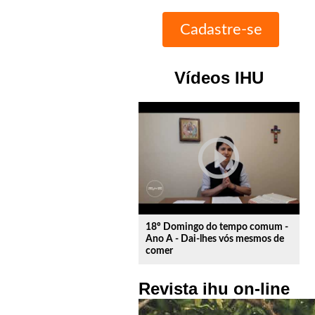
Vídeos IHU
play_circle_outline
18º Domingo do tempo comum -
Ano A - Dai-lhes vós mesmos de
comer
Revista ihu on-line