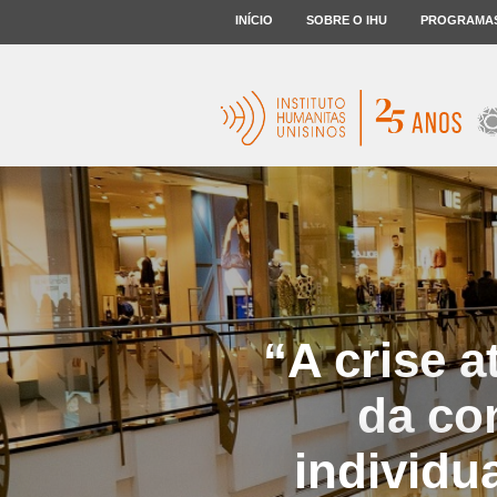
INÍCIO
SOBRE O IHU
PROGRAMA
“A crise 
da co
individua