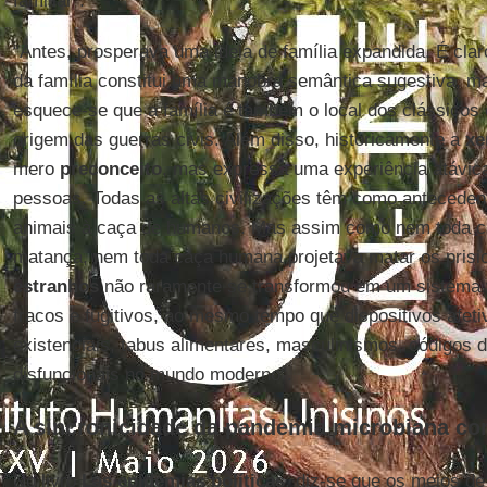
familiar”.
“Antes, prosperava uma ideia de família expandida. É cla
da família constitui uma manobra semântica sugestiva, ma
esquece-se que a família é também o local dos clássicos 
origem das guerras civis. Além disso, historicamente a
xe
mero
preconceito
, mas expressa uma experiência atávic
pessoas. Todas as altas civilizações têm como anteceden
animais à caça de humanos. Mas assim como nem toda c
matança, nem toda caça humana projetava matar os prisi
estranhos
não raramente se transformou em um sistema v
fracos e fugitivos, ao mesmo tempo que dispositivos afeti
existenciais, tabus alimentares, masculinismos, códigos 
disfuncionais no mundo moderno”.
A sincronicidade da pandemia microbiana co
No livro
Las epidemias políticas
, diz-se que os meios 