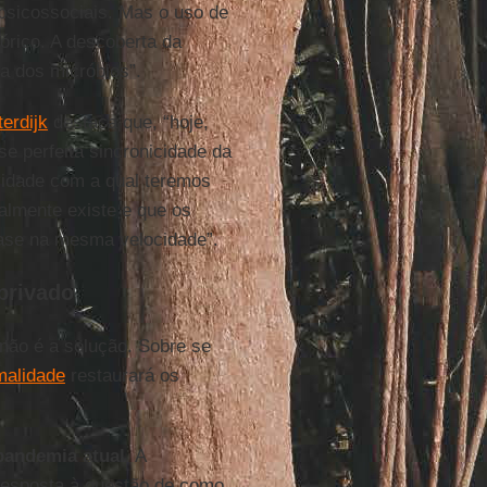
psicossociais. Mas o uso de
órico. A descoberta da
a dos micróbios”.
terdijk
destaca que, “hoje,
se perfeita sincronicidade da
vidade com a qual teremos
almente existe e que os
uase na mesma velocidade”.
privado
não é a solução. Sobre se
malidade
restaurará os
pandemia
atual
. A
resposta à questão de como