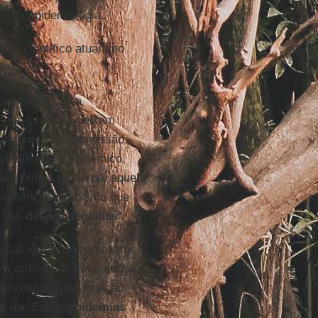
o da epidemiologia.
rso científico atuam no
ão, baseia-se a
 não-livres se deixam
 costumes de submissão.
 político e o epidêmico.
ão política moderna, aquela
ersistência do abismo que
das
desprivilegiadas
”.
las ideias universalistas.
a crítica fracassa, surge
ão conduz à resignação,
e ira
. Essas
epidemias